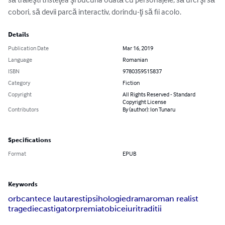
cobori, să devii parcă interactiv, dorindu-ţi să fii acolo.
Details
Publication Date
Mar 16, 2019
Language
Romanian
ISBN
9780359515837
Category
Fiction
Copyright
All Rights Reserved - Standard
Copyright License
Contributors
By (author): Ion Tunaru
Specifications
Format
EPUB
Keywords
orb
cantece lautaresti
psihologie
drama
roman realist
tragedie
castigator
premiat
obiceiuri
traditii