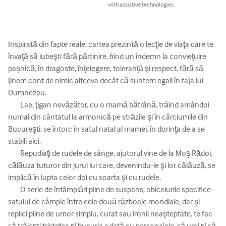
with assistive technologies.
Inspirată din fapte reale, cartea prezintă o lecţie de viaţa care te 
învaţă să iubeşti fără părtinire, fiind un îndemn la convieţuire 
paşnică, în dragoste, înţelegere, toleranţă şi respect, fără să 
ţinem cont de nimic altceva decât că suntem egali în faţa lui 
Dumnezeu.

        Lae, ţigan nevăzător, cu o mamă bătrână, trăind amândoi 
numai din cântatul la armonică pe străzile şi în cârciumile din 
Bucureşti, se întorc în satul natal al mamei, în dorinţa de a se 
stabili aici. 

        Repudiaţi de rudele de sânge, ajutorul vine de la Moş Rădoi, 
călăuza tuturor din jurul lui care, devenindu-le şi lor călăuză, se 
implică în lupta celor doi cu soarta şi cu rudele.

        O serie de întâmplări pline de suspans, obiceiurile specifice 
satului de câmpie între cele două războaie mondiale, dar şi 
replici pline de umor simplu, curat sau ironii neaşteptate, te fac 
să trăieşti tristeţea şi bucuria odată cu personajele, să urci şi să 