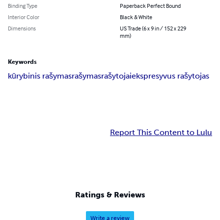
Binding Type
Paperback Perfect Bound
Interior Color
Black & White
Dimensions
US Trade (6 x 9 in / 152 x 229
mm)
Keywords
kūrybinis rašymas
rašymas
rašytojai
ekspresyvus rašytojas
Report This Content to Lulu
Ratings & Reviews
Write a review