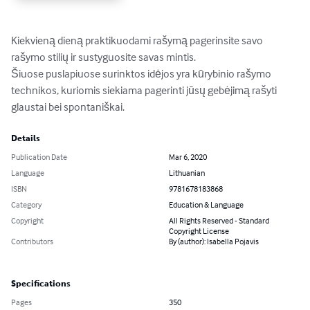
Kiekvieną dieną praktikuodami rašymą pagerinsite savo 
rašymo stilių ir sustyguosite savas mintis.

Šiuose puslapiuose surinktos idėjos yra kūrybinio rašymo 
technikos, kuriomis siekiama pagerinti jūsų gebėjimą rašyti 
glaustai bei spontaniškai.
Details
Publication Date
Mar 6, 2020
Language
Lithuanian
ISBN
9781678183868
Category
Education & Language
Copyright
All Rights Reserved - Standard
Copyright License
Contributors
By (author): Isabella Pojavis
Specifications
Pages
350