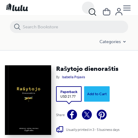
Rašytojo dienoraštis
Categories
Rašytojo dienoraštis
By
Isabella Pojavis
Paperback
Add to Cart
USD 21.77
Share
Usually printed in 3 - 5 business days