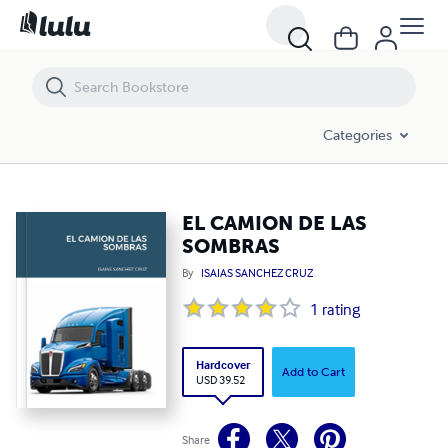
EL CAMION DE LAS SOMBRAS
Categories
EL CAMION DE LAS
SOMBRAS
By
ISAIAS SANCHEZ CRUZ
1
rating
Hardcover
Add to Cart
USD 39.52
Share