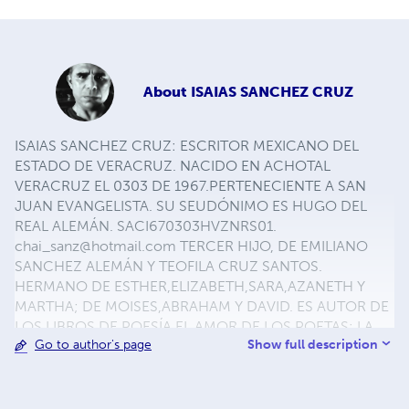
About
ISAIAS SANCHEZ CRUZ
ISAIAS SANCHEZ CRUZ: ESCRITOR MEXICANO DEL
ESTADO DE VERACRUZ. NACIDO EN ACHOTAL
VERACRUZ EL 0303 DE 1967.PERTENECIENTE A SAN
JUAN EVANGELISTA. SU SEUDÓNIMO ES HUGO DEL
REAL ALEMÁN. SACI670303HVZNRS01.
chai_sanz@hotmail.com
TERCER HIJO, DE EMILIANO
SANCHEZ ALEMÁN Y TEOFILA CRUZ SANTOS.
HERMANO DE ESTHER,ELIZABETH,SARA,AZANETH Y
MARTHA; DE MOISES,ABRAHAM Y DAVID. ES AUTOR DE
LOS LIBROS DE POESÍA,EL AMOR DE LOS POETAS: LA
Show full description
Go to author's page
CHICA DEL ESPEJO: ESPOSA BELLA: ODAS PARA UNA
QUINCEAÑERA: LA GRANDEZA DE LOS NIÑOS: DEL
LIBRO; FRASES PARA RECORDAR.ADEMAS DE LAS
NOVELAS;PARISS HILLTON (historia de una diosa)