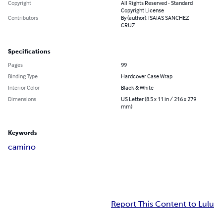
Copyright
All Rights Reserved - Standard
Copyright License
Contributors
By (author): ISAIAS SANCHEZ
CRUZ
Specifications
Pages
99
Binding Type
Hardcover Case Wrap
Interior Color
Black & White
Dimensions
US Letter (8.5 x 11 in / 216 x 279
mm)
Keywords
camino
Report This Content to Lulu