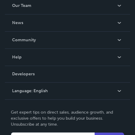
Our Team
About Us
News
Careers
In The News
Community
Events
Blog
Help
Videos
Order Lookup
Developers
Podcast
Knowledge Base
Language:
English
Contact Support
English
Get expert tips on direct sales, audience growth, and
Deutsch
exclusive offers to help you build your business.
Unsubscribe at any time.
Français