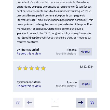
précédent, c'est du tout bon pour les joueurs de 5e. Près d'une
quarantaine de pages de conseils de jeu sur une créature (et ses
déclinaisons) présente dans tout les mondes "D&Desque". C'est
un complément parfait comme aide pour la campagne du
Starter Set (2014) ainsi qu'une bonne base pour la continuer. Enfin
un supplément ou les gob's ne sont pas juste des cibles pour PJ en
manque d'XP et ou quelqu'un traite ça comme un peuple
grouillant pouvant être TRES dangereux (et ça rien qu'en suivant
les règles !) J’espère avoir l'occasion de lire d'autres modules sur
d'autres créatures !
by
Thomas chiari
2
people
Helpful
found this helpful
Report this review
Jul 22, 2024
by
xavier constans
1
person
Helpful
found this helpful
Report this review