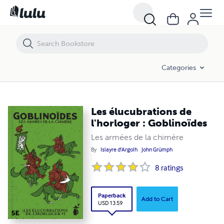
Les élucubrations de l'horloger : Goblinoïdes
Categories
Les élucubrations de
l'horloger : Goblinoïdes
Les armées de la chimère
By
Islayre d'Argolh
John Grümph
8
ratings
Paperback
Add to Cart
USD 13.59