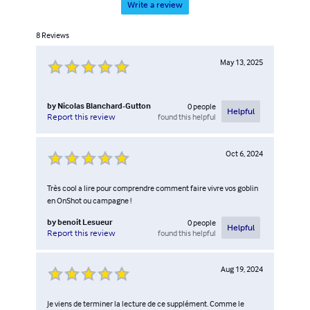
Write a review
8
Reviews
May 13, 2025
by
Nicolas Blanchard-Gutton
0
people
Helpful
found this helpful
Report this review
Oct 6, 2024
Très cool a lire pour comprendre comment faire vivre vos goblin
en OnShot ou campagne !
by
benoit Lesueur
0
people
Helpful
found this helpful
Report this review
Aug 19, 2024
Je viens de terminer la lecture de ce supplément. Comme le