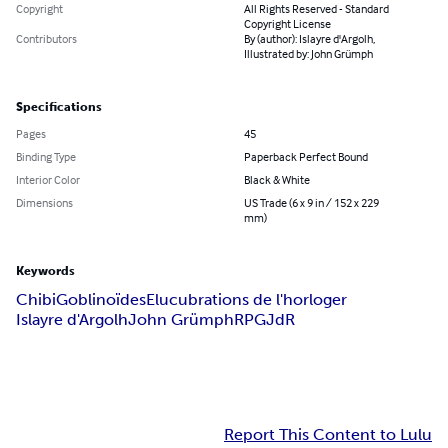
Copyright
All Rights Reserved - Standard
Copyright License
Contributors
By (author): Islayre d'Argolh,
Illustrated by: John Grümph
Specifications
Pages
45
Binding Type
Paperback Perfect Bound
Interior Color
Black & White
Dimensions
US Trade (6 x 9 in / 152 x 229
mm)
Keywords
Chibi
Goblinoïdes
Elucubrations de l'horloger
Islayre d'Argolh
John Grümph
RPG
JdR
Report This Content to Lulu