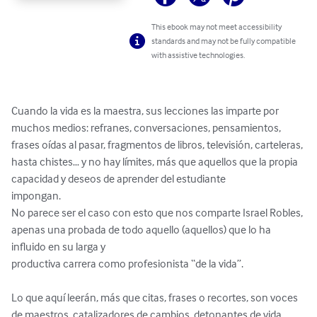
This ebook may not meet accessibility
standards and may not be fully compatible
with assistive technologies.
Cuando la vida es la maestra, sus lecciones las imparte por 
muchos medios: refranes, conversaciones, pensamientos, 
frases oídas al pasar, fragmentos de libros, televisión, carteleras, 
hasta chistes… y no hay límites, más que aquellos que la propia 
capacidad y deseos de aprender del estudiante 

impongan.

No parece ser el caso con esto que nos comparte Israel Robles, 
apenas una probada de todo aquello (aquellos) que lo ha 
influido en su larga y 

productiva carrera como profesionista “de la vida”.

Lo que aquí leerán, más que citas, frases o recortes, son voces 
de maestros, catalizadores de cambios, detonantes de vida, 