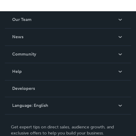
Our Team
About Us
News
Careers
In The News
Community
Events
Blog
Help
Videos
Order Lookup
Developers
Podcast
Knowledge Base
Language:
English
Contact Support
English
Get expert tips on direct sales, audience growth, and
Deutsch
exclusive offers to help you build your business.