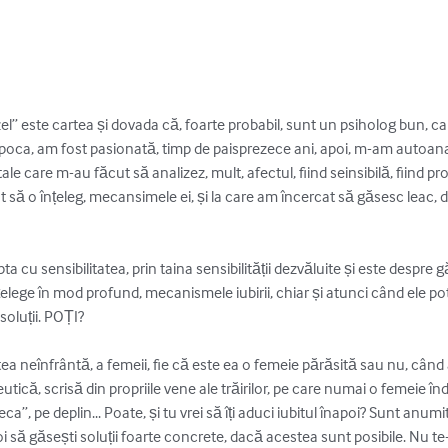
” este cartea și dovada că, foarte probabil, sunt un psiholog bun, ca
apoca, am fost pasionată, timp de paisprezece ani, apoi, m-am autoanaliz
le care m-au făcut să analizez, mult, afectul, fiind seinsibilă, fiind pr
 să o înțeleg, mecansimele ei, și la care am încercat să găsesc leac, d
a cu sensibilitatea, prin taina sensibilității dezvăluite și este despre g
nțelege în mod profund, mecanismele iubirii, chiar și atunci când ele pot
soluții. POȚI? 

tea neînfrântă, a femeii, fie că este ea o femeie părăsită sau nu, când
eutică, scrisă din propriile vene ale trăirilor, pe care numai o femeie în
ca”, pe deplin... Poate, și tu vrei să îți aduci iubitul înapoi? Sunt anumit
poi să găsești soluții foarte concrete, dacă acestea sunt posibile. Nu te-