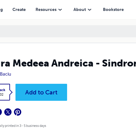
ng
Create
Resources
About
Bookstore
ra Medeea Andreica - Sindro
a Baciu
ack
Add to Cart
.32
lly printed in 3 - 5 business days