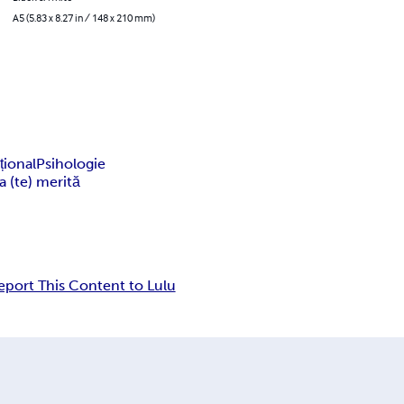
A5 (5.83 x 8.27 in / 148 x 210 mm)
țional
Psihologie
a (te) merită
eport This Content to Lulu