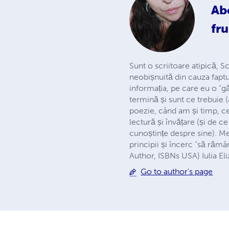
Ab
fr
Sunt o scriitoare atipică, S
neobișnuită din cauza faptul
informația, pe care eu o ”g
termină și sunt ce trebuie (
poezie, când am și timp, ce
lectură și învățare (și de c
cunoștințe despre sine). Me
principii și încerc ”să rămâ
Author, ISBNs USA) Iulia El
Go to author's page