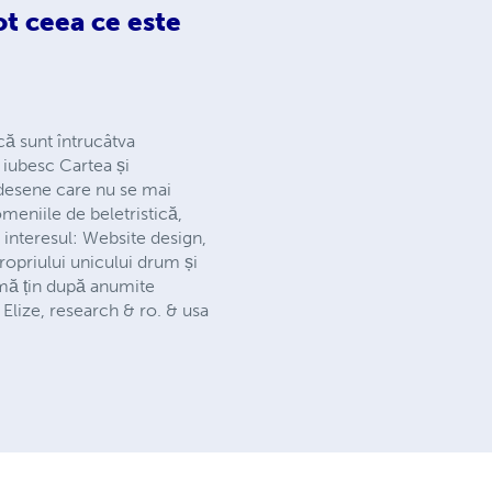
tot ceea ce este
 că sunt întrucâtva
e iubesc Cartea și
e desene care nu se mai
omeniile de beletristică,
 interesul: Website design,
propriului unicului drum și
ă mă țin după anumite
 Elize, research & ro. & usa