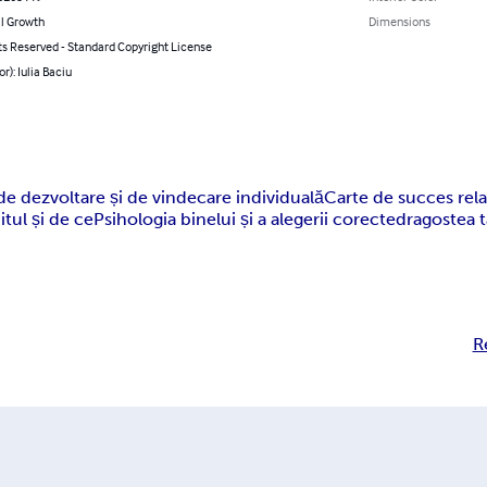
l Growth
Dimensions
ts Reserved - Standard Copyright License
r): Iulia Baciu
de dezvoltare și de vindecare individuală
Carte de succes rela
itul și de ce
Psihologia binelui și a alegerii corecte
dragostea t
R