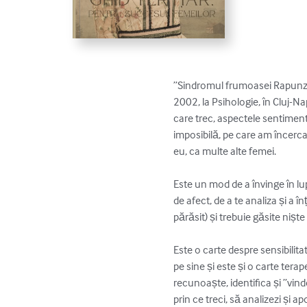
”Sindromul frumoasei Rapunzel
2002, la Psihologie, în Cluj-N
care trec, aspectele sentimenta
imposibilă, pe care am încercat
eu, ca multe alte femei. 

Este un mod de a învinge în lupt
de afect, de a te analiza și a î
părăsit) și trebuie găsite niște 
Este o carte despre sensibilita
pe sine și este și o carte terap
recunoaște, identifica și ”vinde
prin ce treci, să analizezi și a