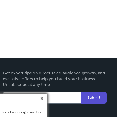
Get expert tips on direct sales, audience growth, and
exclusive offers to help you build your business.
Unsubscribe at any time.
Submit
fforts. Continuing to use this