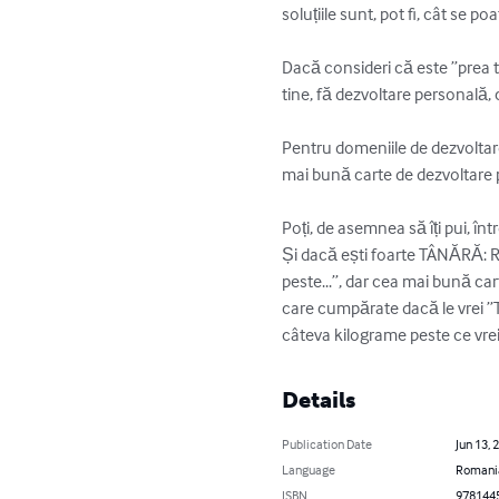
soluțiile sunt, pot fi, cât se po
Dacă consideri că este ”prea tâ
tine, fă dezvoltare personală, c
Pentru domeniile de dezvoltare
mai bună carte de dezvoltare 
Poți, de asemnea să îți pui, în
Și dacă ești foarte TÂNĂRĂ: R
peste...”, dar cea mai bună ca
care cumpărate dacă le vrei 
câteva kilograme peste ce vrei
Details
Publication Date
Jun 13, 
Language
Romani
ISBN
978144