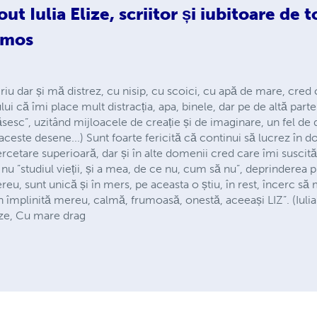
out
Iulia Elize, scriitor și iubitoare de 
umos
criu dar și mă distrez, cu nisip, cu scoici, cu apă de mare, cred
ui că îmi place mult distracția, apa, binele, dar pe de altă part
ăsesc”, uzitând mijloacele de creație și de imaginare, un fel d
aceste desene...) Sunt foarte fericită că continui să lucrez în d
rcetare superioară, dar și în alte domenii cred care îmi suscită
e nu ”studiul vieții, și a mea, de ce nu, cum să nu”, deprinderea 
reu, sunt unică și în mers, pe aceasta o știu, în rest, încerc s
n împlinită mereu, calmă, frumoasă, onestă, aceeași LIZ”. (Iulia
ize, Cu mare drag