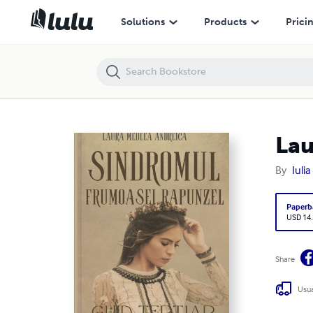
Laura Medeea Andreica - Sindromul frumoasei Rapunzel
Solutions
Products
Prici
Lau
By
Iuli
Paperb
USD 14
Share
Usua