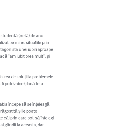
 studentă (netă) de anul 
at pe mine, situațiile prin 
otagonista unei iubiri aproape 
acă ”am iubit prea mult”, și 
ăsirea de soluții la problemele 
 fi potrivnice (dacă te-a 
 abia începe să se înțeleagă 
drăgostită și le poate 
e căi prin care poți să înțelegi 
ai gândit la aceasta, dar 