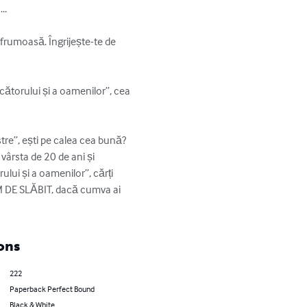
. 

i frumoasă. Îngrijește-te de 
cătorului și a oamenilor”, cea 
stre”, ești pe calea cea bună? 
ârsta de 20 de ani și 
lui și a oamenilor”, cărți 
M DE SLĂBIT, dacă cumva ai 
ons
222
Paperback Perfect Bound
Black & White