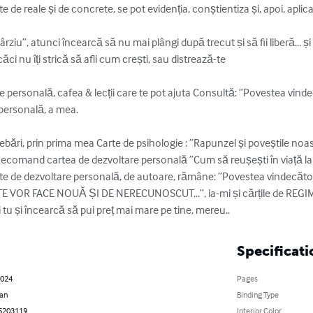
ate de reale și de concrete, se pot evidenția, conștientiza și, apoi, aplica..
rziu”, atunci încearcă să nu mai plângi după trecut și să fii liberă... ș
ăci nu îți strică să afli cum crești, sau distrează-te

 personală, cafea & lecții care te pot ajuta Consultă: ”Povestea vinde
personală, a mea.

trebări, prin prima mea Carte de psihologie : ”Rapunzel și poveștile noa
ecomand cartea de dezvoltare personală ”Cum să reușești în viață la v
rte de dezvoltare personală, de autoare, rămâne: ”Povestea vindecătoru
”TE VOR FACE NOUĂ ȘI DE NERECUNOSCUT...”, ia-mi și cărțile de REGI
 tu și încearcă să pui preț mai mare pe tine, mereu..
Specificati
2024
Pages
an
Binding Type
5203119
Interior Color