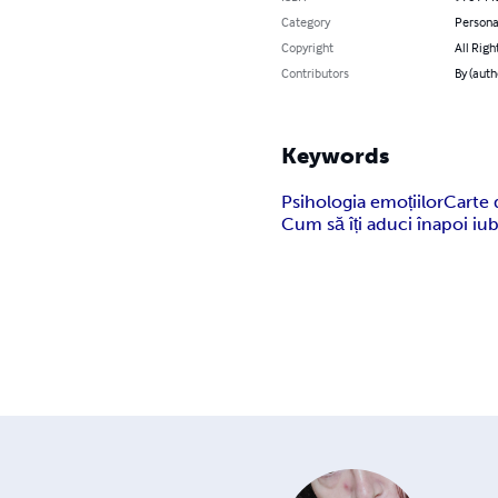
Category
Persona
Copyright
All Righ
Contributors
By (autho
Keywords
Psihologia emoțiilor
Carte 
Cum să îți aduci înapoi iub