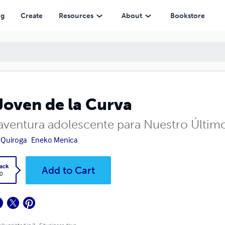
ng
Create
Resources
About
Bookstore
Joven de la Curva
aventura adolescente para Nuestro Últim
 Quiroga
Eneko Menica
ack
Add to Cart
0