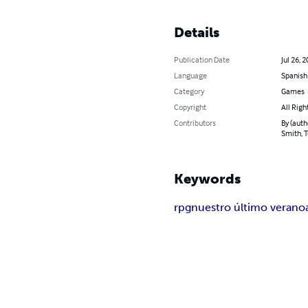
Details
Publication Date
Jul 26, 
Language
Spanish
Category
Games
Copyright
All Righ
Contributors
By (auth
Smith, T
Keywords
rpg
nuestro último verano