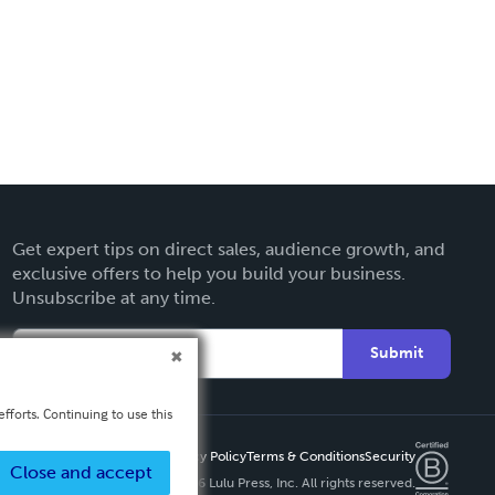
Get expert tips on direct sales, audience growth, and
exclusive offers to help you build your business.
Unsubscribe at any time.
Submit
fforts. Continuing to use this
Privacy Policy
Terms & Conditions
Security
Close and accept
Copyright ©
2026 Lulu Press, Inc. All rights reserved.