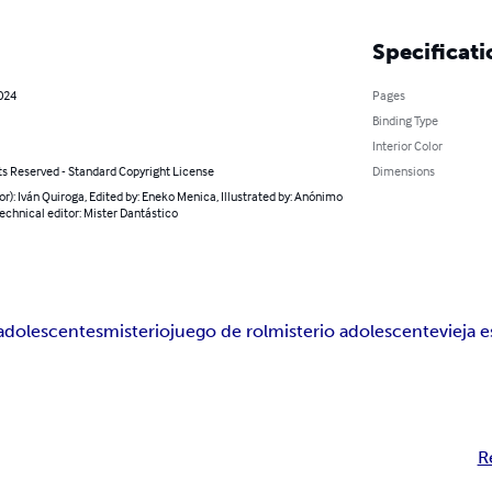
Specificati
2024
Pages
Binding Type
Interior Color
ts Reserved - Standard Copyright License
Dimensions
or): Iván Quiroga, Edited by: Eneko Menica, Illustrated by: Anónimo
echnical editor: Mister Dantástico
adolescentes
misterio
juego de rol
misterio adolescente
vieja 
R