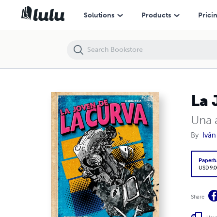
La Joven de la Curva
Solutions
Products
Prici
La 
Una 
By
Iván
Paperb
USD 9.0
Share