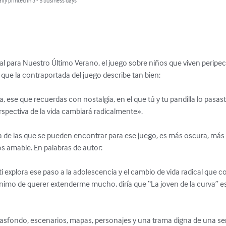
lly printed in 3 - 5 business days
l para Nuestro Último Verano, el juego sobre niños que viven peripec
que la contraportada del juego describe tan bien:

ia, ese que recuerdas con nostalgia, en el que tú y tu pandilla lo pasas
rspectiva de la vida cambiará radicalmente». 

a de las que se pueden encontrar para ese juego, es más oscura, má
amable. En palabras de autor:

i explora ese paso a la adolescencia y el cambio de vida radical que c
n ánimo de querer extenderme mucho, diría que “La joven de la curva” 
rasfondo, escenarios, mapas, personajes y una trama digna de una seri