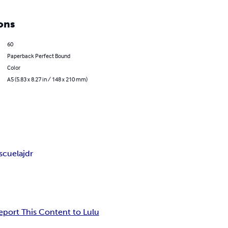
ons
60
Paperback Perfect Bound
Color
A5 (5.83 x 8.27 in / 148 x 210 mm)
escuela
jdr
eport This Content to Lulu