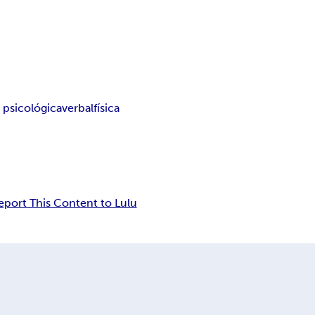
a psicológica
verbal
física
eport This Content to Lulu