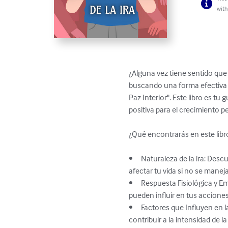
with
¿Alguna vez tiene sentido que 
buscando una forma efectiva de
Paz Interior". Este libro es 
positiva para el crecimiento pe
¿Qué encontrarás en este libro
•	Naturaleza de la ira: Descubre las raíces y causas de la ira, comprendiendo por qué surge esta emoción y cómo puede 
afectar tu vida si no se mane
•	Respuesta Fisiológica y Emocional de la Ira: Explora cómo tu cuerpo y mente reaccionan ante la ira, y cómo estas reacciones 
pueden influir en tus acciones
•	Factores que Influyen en la Experiencia de la Ira: Sumérgete en los diferentes factores internos y externos que pueden 
contribuir a la intensidad de l