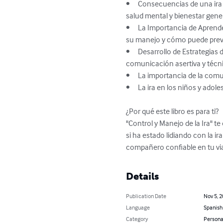
•	Consecuencias de una ira descontrolada: Aprende sobre los impactos negativos de una ira descontrolada en tus relaciones, 
salud mental y bienestar gener
•	La Importancia de Aprender a Reconocer la Ira: Descubre por qué el reconocimiento temprano de la ira es fundamental para 
su manejo y cómo puede preven
•	Desarrollo de Estrategias de Control de la Ira: Explora un conjunto completo de herramientas prácticas, desde la 
comunicación asertiva y técnic
•	La importancia de la comunicación asertiva: Aprende a comunicarte eficazmente con otras personas, evitando el mal humor.

•	La ira en los niños y adolescentes: Consejos prácticos para padres.

¿Por qué este libro es para ti?

"Control y Manejo de la Ira" 
si ha estado lidiando con la i
compañero confiable en tu via
Details
Publication Date
Nov 5, 
Language
Spanish
Category
Persona