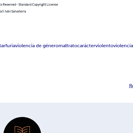
ts Reserved - Standard Copyright License
or): Iván Salvaterra
tar
furia
violencia de género
maltrato
carácter
violento
violenci
R