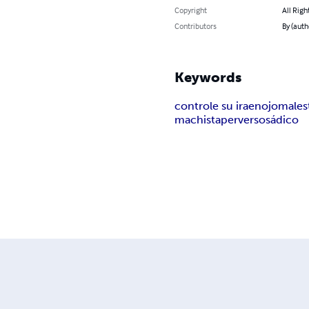
Copyright
All Righ
Contributors
By (auth
Keywords
controle su ira
enojo
males
machista
perverso
sádico