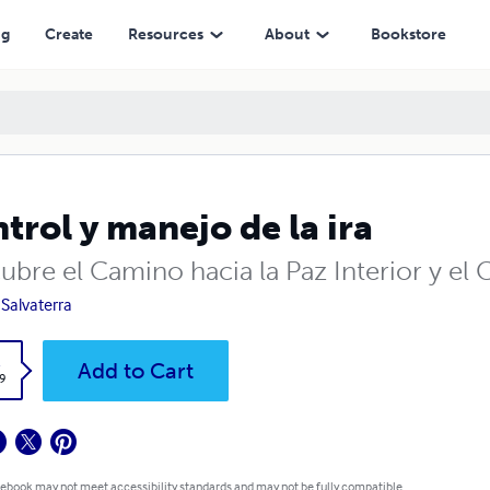
ng
Create
Resources
About
Bookstore
trol y manejo de la ira
ubre el Camino hacia la Paz Interior y el
 Salvaterra
k
Add to Cart
9
 ebook may not meet accessibility standards and may not be fully compatible