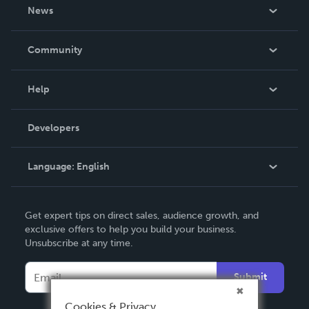
About Us
News
Careers
In The News
Community
Events
Blog
Help
Videos
Order Lookup
Developers
Podcast
Knowledge Base
Language:
English
Contact Support
English
Get expert tips on direct sales, audience growth, and
Deutsch
exclusive offers to help you build your business.
Unsubscribe at any time.
Français
Italiano
Submit
Español
Cookies & Privacy