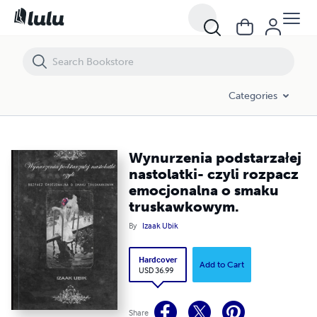
Wynurzenia podstarzałej nastolatki- czyli rozpacz emocjonalna o 
Categories
Wynurzenia podstarzałej
nastolatki- czyli rozpacz
emocjonalna o smaku
truskawkowym.
By
Izaak Ubik
Hardcover
Add to Cart
USD 36.99
Share