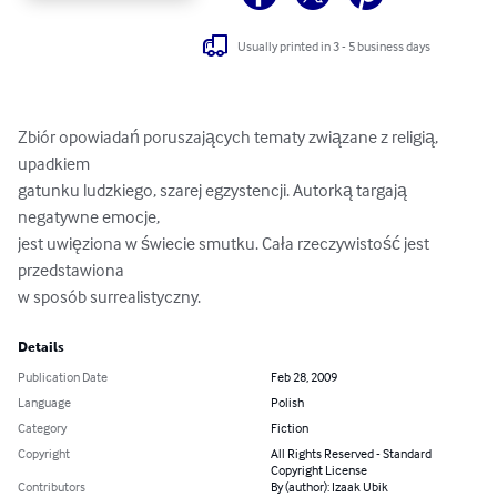
Usually printed in 3 - 5 business days
Zbiór opowiadań poruszających tematy związane z religią, 
upadkiem

gatunku ludzkiego, szarej egzystencji. Autorką targają 
negatywne emocje,

jest uwięziona w świecie smutku. Cała rzeczywistość jest 
przedstawiona

w sposób surrealistyczny.
Details
Publication Date
Feb 28, 2009
Language
Polish
Category
Fiction
Copyright
All Rights Reserved - Standard
Copyright License
Contributors
By (author): Izaak Ubik