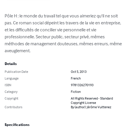
Pôle H : le monde du travail tel que vous aimeriez qu'il ne soit 
pas. Ce roman social dépeint les travers de la vie en entreprise, 
et les difficultés de concilier vie personnelle et vie 
professionnelle. Secteur public, secteur privé, mêmes 
méthodes de management douteuses, mêmes erreurs, même 
aveuglement.
Details
Publication Date
Oct 5, 2013
Language
French
ISBN
9781326270193
Category
Fiction
Copyright
All Rights Reserved - Standard
Copyright License
Contributors
By (author): Jérôme Vuittenez
Specifications