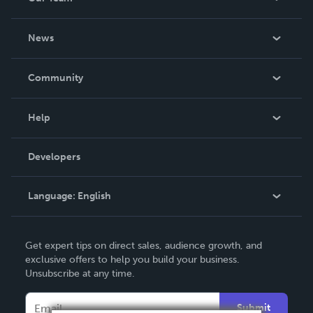
About Us
News
Careers
In The News
Community
Events
Blog
Help
Videos
Order Lookup
Developers
Podcast
Knowledge Base
Language:
English
Contact Support
English
Get expert tips on direct sales, audience growth, and
Deutsch
exclusive offers to help you build your business.
Unsubscribe at any time.
Français
Italiano
Submit