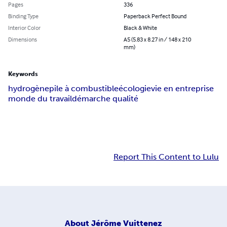
Pages
336
Binding Type
Paperback Perfect Bound
Interior Color
Black & White
Dimensions
A5 (5.83 x 8.27 in / 148 x 210
mm)
Keywords
hydrogène
pile à combustible
écologie
vie en entreprise
monde du travail
démarche qualité
Report This Content to Lulu
About
Jérôme Vuittenez