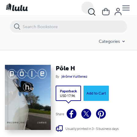
Pôle H
Categories
Pôle H
By
Jérôme Vuittenez
Paperback
Add to Cart
USD 17.96
Share
Usually printed in 3 - 5 business days