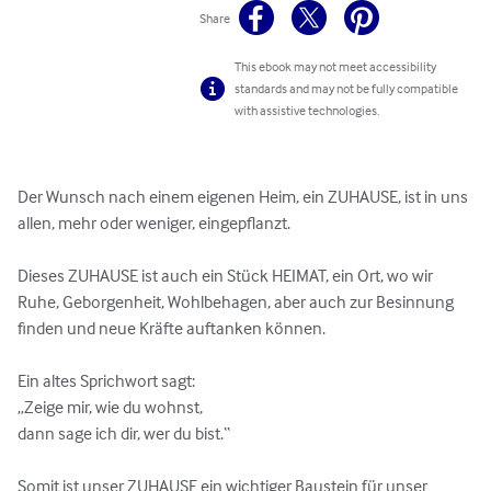
Share
This ebook may not meet accessibility
standards and may not be fully compatible
with assistive technologies.
Der Wunsch nach einem eigenen Heim, ein ZUHAUSE, ist in uns 
allen, mehr oder weniger, eingepflanzt. 

Dieses ZUHAUSE ist auch ein Stück HEIMAT, ein Ort, wo wir 
Ruhe, Geborgenheit, Wohlbehagen, aber auch zur Besinnung 
finden und neue Kräfte auftanken können.

Ein altes Sprichwort sagt:

„Zeige mir, wie du wohnst, 

dann sage ich dir, wer du bist.“

Somit ist unser ZUHAUSE ein wichtiger Baustein für unser 