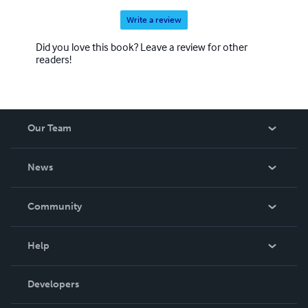
Write a review
Did you love this book? Leave a review for other
readers!
Our Team
About Us
News
Careers
In The News
Community
Events
Blog
Help
Videos
Order Lookup
Developers
Podcast
Knowledge Base