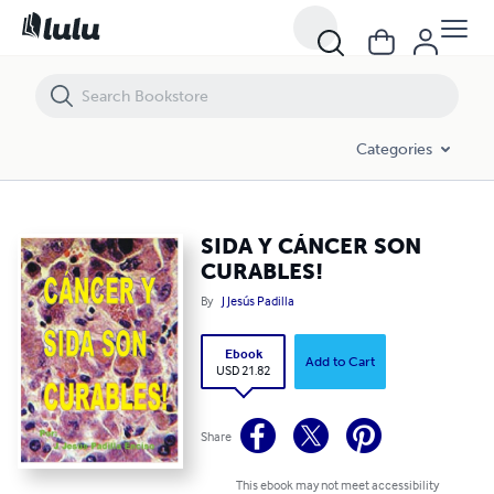
SIDA Y CÁNCER SON CURABLES!
Categories
SIDA Y CÁNCER SON
CURABLES!
By
J Jesús Padilla
Ebook
Add to Cart
USD 21.82
Share
This ebook may not meet accessibility