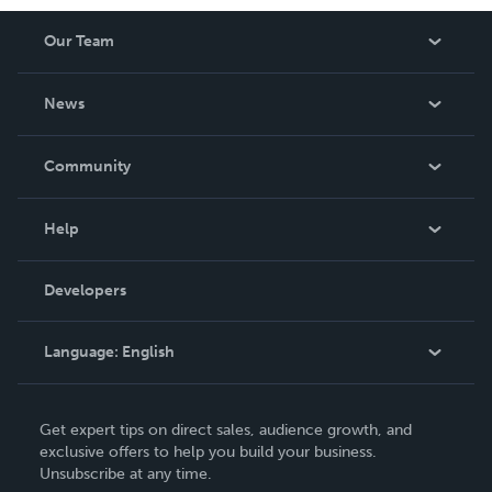
Our Team
About Us
News
Careers
In The News
Community
Events
Blog
Help
Videos
Order Lookup
Developers
Podcast
Knowledge Base
Language:
English
Contact Support
English
Get expert tips on direct sales, audience growth, and
Deutsch
exclusive offers to help you build your business.
Unsubscribe at any time.
Français