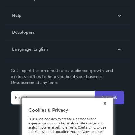
Events
Blog
Help
Videos
Order Lookup
Developers
Podcast
Knowledge Base
Language:
English
Contact Support
English
Get expert tips on direct sales, audience growth, and
Deutsch
exclusive offers to help you build your business.
Unsubscribe at any time.
Français
Italiano
Submit
Español
Cookies & Privacy
Lulu uses cookies to create a personalized
experience on our site, analyze site usage, and
assist in our marketing efforts. Continuing to use
this site without updating your privacy settings