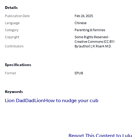
Details
Publication Date
Feb 26, 2025
Language
Chinese
Category
Parenting & Families
Copyright
Some Rights Reserved -
Creative Commons (CC BY)
Contributors
By (author): J K Roark M.D.
Specifications
Format
EPUB
Keywords
Lion Dad
Dad
Lion
How to nudge your cub
Report This Content to Lulu