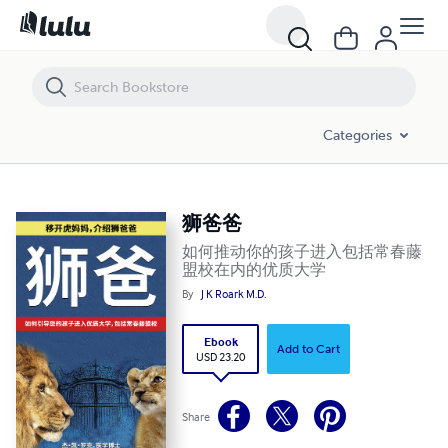
狮爸爸
Categories
狮爸爸
如何推动你的孩子进入包括常春藤
盟校在内的优质大学
By
J K Roark M.D.
Ebook
Add to Cart
USD 23.20
Share