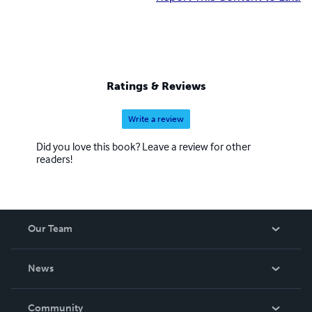
Ratings & Reviews
Write a review
Did you love this book? Leave a review for other
readers!
Our Team
About Us
News
Careers
In The News
Community