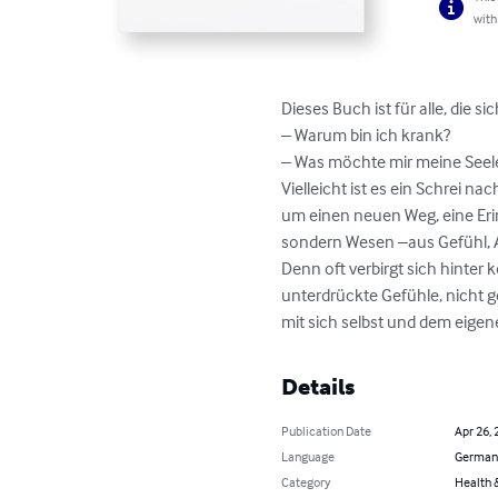
with
Dieses Buch ist für alle, die sic
– Warum bin ich krank?

– Was möchte mir meine Seele
Vielleicht ist es ein Schrei na
um einen neuen Weg, eine Erin
sondern Wesen –aus Gefühl, A
Denn oft verbirgt sich hinter 
unterdrückte Gefühle, nicht g
mit sich selbst und dem eige
Details
Publication Date
Apr 26, 
Language
German
Category
Health &