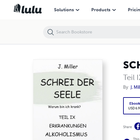
SCHREI der SEELE Warum bin ich krank?
Solutions
Products
Prici
SCH
Teil
By
J. Mil
Eboo
USD 6.9
Share
This