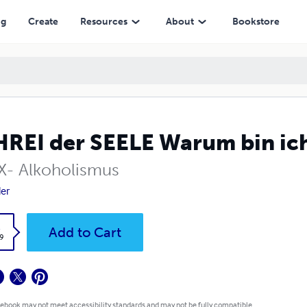
ng
Create
Resources
About
Bookstore
REI der SEELE Warum bin ic
 IX- Alkoholismus
ler
k
Add to Cart
9
 ebook may not meet accessibility standards and may not be fully compatible