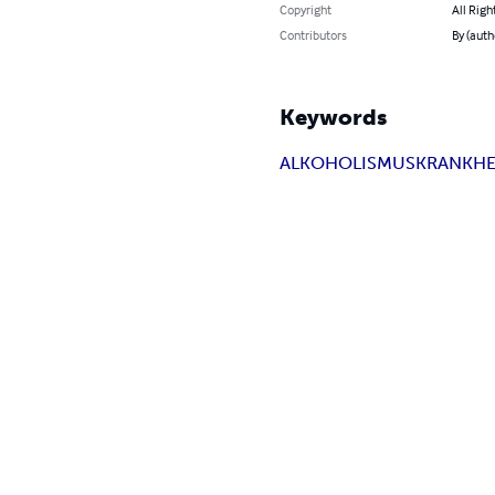
Copyright
All Righ
Contributors
By (autho
Keywords
ALKOHOLISMUS
KRANKHE