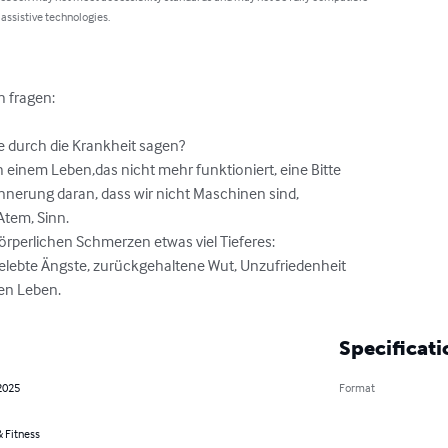
 assistive technologies.
h fragen:

 durch die Krankheit sagen?

ch einem Leben,das nicht mehr funktioniert, eine Bitte

nerung daran, dass wir nicht Maschinen sind,

tem, Sinn.

körperlichen Schmerzen etwas viel Tieferes:

elebte Ängste, zurückgehaltene Wut, Unzufriedenheit

nen Leben.
Specificati
2025
Format
 Fitness