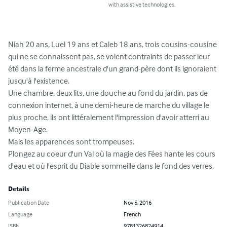
with assistive technologies.
Niah 20 ans, Luel 19 ans et Caleb 18 ans, trois cousins-cousine 
qui ne se connaissent pas, se voient contraints de passer leur 
été dans la ferme ancestrale d'un grand-père dont ils ignoraient 
jusqu'à l'existence.

Une chambre, deux lits, une douche au fond du jardin, pas de 
connexion internet, à une demi-heure de marche du village le 
plus proche, ils ont littéralement l'impression d'avoir atterri au 
Moyen-Age.

Mais les apparences sont trompeuses.

Plongez au coeur d'un Val où la magie des Fées hante les cours 
d'eau et où l'esprit du Diable sommeille dans le fond des verres.
Details
Publication Date
Nov 5, 2016
Language
French
ISBN
9781326824914