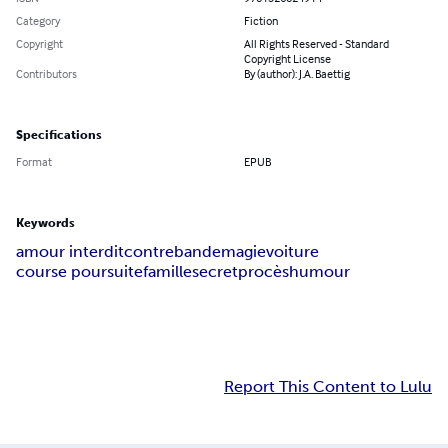
Category
Fiction
Copyright
All Rights Reserved - Standard
Copyright License
Contributors
By (author): J.A. Baettig
Specifications
Format
EPUB
Keywords
amour interdit
contrebande
magie
voiture
course poursuite
famille
secret
procès
humour
Report This Content to Lulu