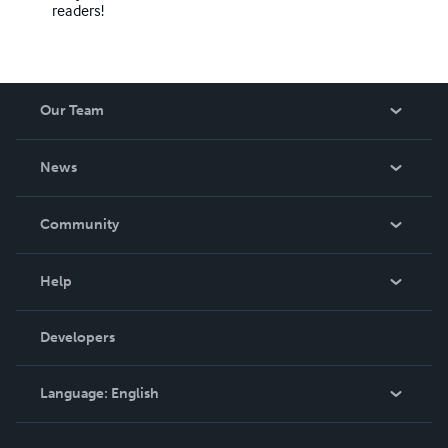
readers!
Our Team
About Us
News
Careers
In The News
Community
Events
Blog
Help
Videos
Order Lookup
Developers
Podcast
Knowledge Base
Language:
English
Contact Support
English