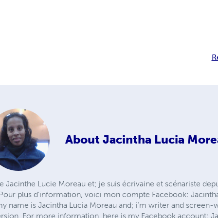
R
About
Jacintha Lucia Mor
e Jacinthe Lucie Moreau et; je suis écrivaine et scénariste dep
s. Pour plus d'information, voici mon compte Facebook: Jacint
my name is Jacintha Lucia Moreau and; i'm writer and screen-
version. For more information, here is my Facebook account: J