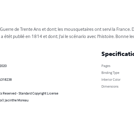
a Guerre de Trente Ans et dont; les mousquetaires ont servi la France. De 
étét publié en 1814 et dont; j'ai le scénario avec l'histoire. Bonne le
Specificati
 2020
Pages
Binding Type
6318238
Interior Color
Dimensions
ts Reserved - Standard Copyright License
or): Jacinthe Moreau