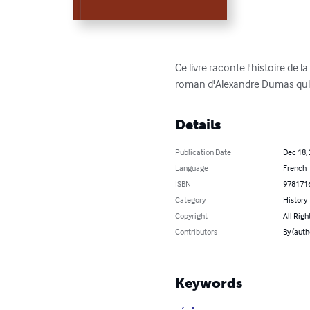
Ce livre raconte l'histoire de l
roman d'Alexandre Dumas qui a 
Details
Publication Date
Dec 18,
Language
French
ISBN
978171
Category
History
Copyright
All Righ
Contributors
By (auth
Keywords