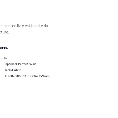
plus, ce livre est la suite du 
cture.
ons
46
Paperback Perfect Bound
Black & White
US Letter (8.5 x 11 in / 216 x 279 mm)