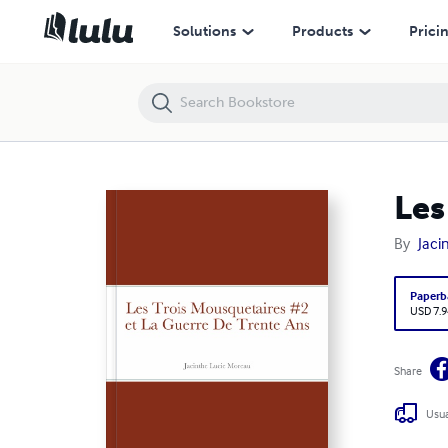
Les Trois Mousquetaires #2 et La Guerre De Trente Ans
Solutions
Products
Prici
Les
By
Jaci
Paperb
USD 7.9
Share
Usua