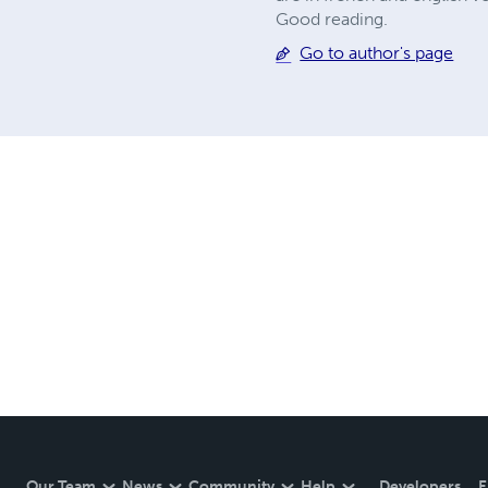
Good reading.
Go to author's page
Our Team
News
Community
Help
Developers
E