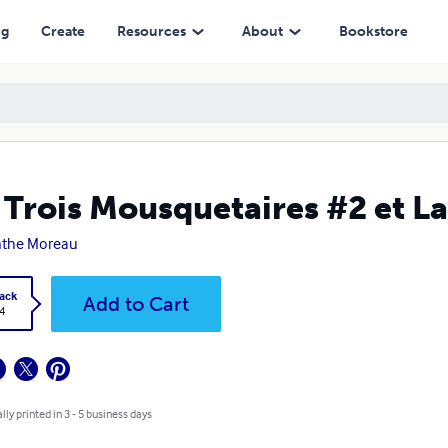
ng
Create
Resources
About
Bookstore
 Trois Mousquetaires #2 et L
nthe Moreau
ack
Add to Cart
4
lly printed in 3 - 5 business days