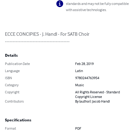
standards and may not be fully compatible
with assistive technologies.
ECCE CONCIPIES - J. Handl - For SATB Choir

------------------------------------------
Details
Publication Date
Feb 28, 2019
Language
Latin
ISBN
9780244763954
Category
Music
Copyright
All Rights Reserved - Standard
Copyright License
Contributors
By (author): Jacob Handl
Specifications
Format
PDF