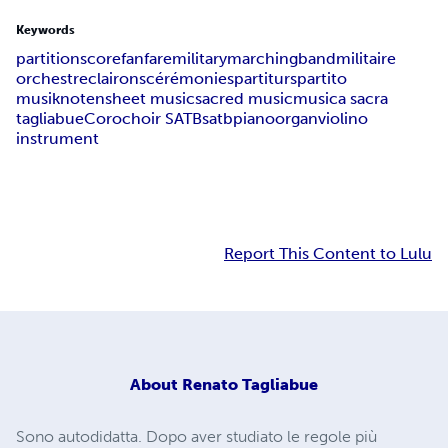
Keywords
partition
score
fanfare
military
marching
band
militaire
orchestre
clairons
cérémonies
partitur
spartito
musiknoten
sheet music
sacred music
musica sacra
tagliabue
Coro
choir SATB
satb
piano
organ
violino
instrument
Report This Content to Lulu
About
Renato Tagliabue
Sono autodidatta. Dopo aver studiato le regole più