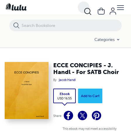
ECCE CONCIPIES - J. Handl - For SATB Choir
Categories
ECCE CONCIPIES - J.
Handl - For SATB Choir
By
Jacob Handl
Ebook
Add to Cart
USD 16.55
Share
This ebook may not meet accessibility