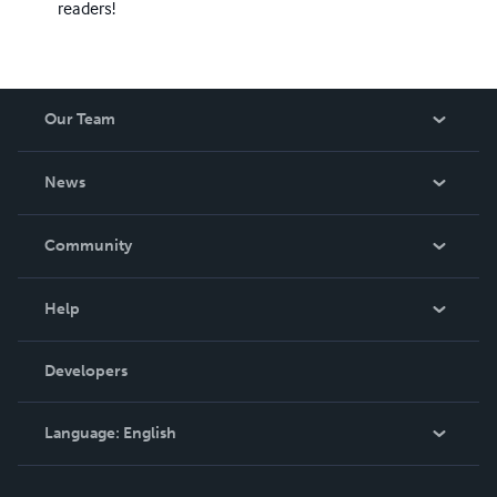
readers!
Our Team
About Us
News
Careers
In The News
Community
Events
Blog
Help
Videos
Order Lookup
Developers
Podcast
Knowledge Base
Language:
English
Contact Support
English