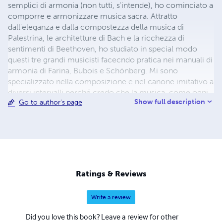
semplici di armonia (non tutti, s'intende), ho cominciato a
comporre e armonizzare musica sacra. Attratto
dall'eleganza e dalla compostezza della musica di
Palestrina, le architetture di Bach e la ricchezza di
sentimenti di Beethoven, ho studiato in special modo
questi tre grandi musicisti facecndo pratica nei manuali di
armonia di Farina, Bubois e Schönberg. Mi sono
specializzato nella composizione e nel canone imitativo a
diversi intervalli perché credo che la musica, come ogni
Show full description
Go to author's page
arte, dovrebbe comunicare la bellezza, partendo da
solide basi tecniche. Come un pittore cattura
un'immagine, si affida a lei un messaggio e lo mette su
una tela; come uno scultore rivela una vita intrappolata in
una pietra; così come un poeta cristallizza e solidifica i
più sottili sentimenti dell'anima ed infine, come porta un
musicista, sulle scale infinite delle sue melodie, le gioie
Ratings & Reviews
più lucenti ed i dolori più cupi fino ai piedi dell'Altissimo.
Write a review
Did you love this book? Leave a review for other