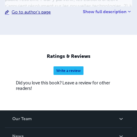
s’appuient résolument sur les nouvelles technologies. 2) à
Show full description
Go to author's page
faire appel à des auteurs passionnés par l'histoire et le
patrimoine de leur région, à l’instar du fondateur de
l'entreprise, en les assistant dans leur démarche,
uniquement dans les domaines dont ils ont besoin. 3) à
regrouper les ouvrages de ces auteurs sous la bannière
commerciale et le site des Éditions JALON, sans
exclusivité.
Ratings & Reviews
Write a review
Did you love this book? Leave a review for other
readers!
Our Team
About Us
News