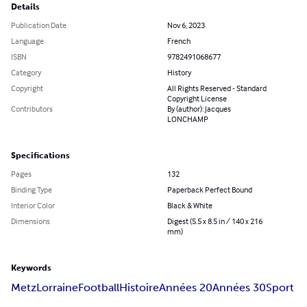
Details
Publication Date
Nov 6, 2023
Language
French
ISBN
9782491068677
Category
History
Copyright
All Rights Reserved - Standard
Copyright License
Contributors
By (author): Jacques
LONCHAMP
Specifications
Pages
132
Binding Type
Paperback Perfect Bound
Interior Color
Black & White
Dimensions
Digest (5.5 x 8.5 in / 140 x 216
mm)
Keywords
Metz
Lorraine
Football
Histoire
Années 20
Années 30
Sport