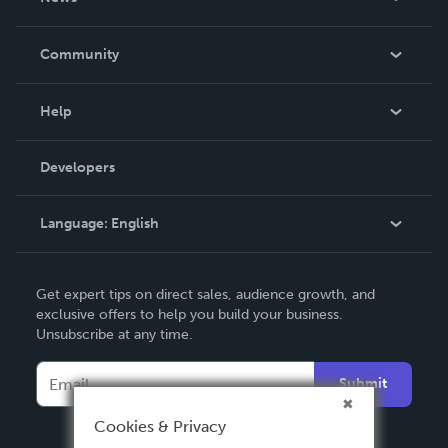
Careers
In The News
Community
Events
Blog
Help
Videos
Order Lookup
Developers
Podcast
Knowledge Base
Language:
English
Contact Support
English
Get expert tips on direct sales, audience growth, and
Deutsch
exclusive offers to help you build your business.
Unsubscribe at any time.
Français
Italiano
Submit
Español
Cookies & Privacy