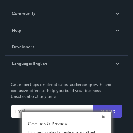
Careers
In The News
Community
Events
Blog
Help
Videos
Order Lookup
Developers
Podcast
Knowledge Base
Language:
English
Contact Support
English
Get expert tips on direct sales, audience growth, and
Deutsch
exclusive offers to help you build your business.
Unsubscribe at any time.
Français
Italiano
Submit
Español
Cookies & Privacy
Lulu uses cookies to create a personalized