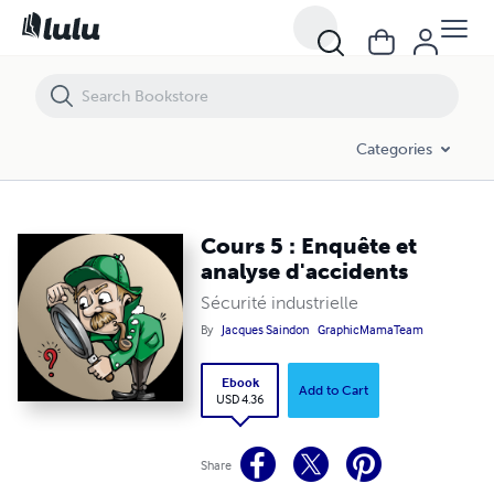
Cours 5 : Enquête et analyse d'accidents
Categories
Cours 5 : Enquête et
analyse d'accidents
Sécurité industrielle
By
Jacques Saindon
GraphicMamaTeam
Ebook
Add to Cart
USD 4.36
Share