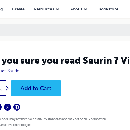
ng
Create
Resources
About
Bookstore
 you sure you read Saurin ? 
ues Saurin
k
Add to Cart
0
 ebook may not meet accessibility standards and may not be fully compatible
 assistive technologies.