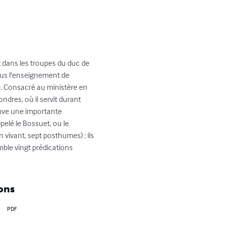
t dans les troupes du duc de 
ous l'enseignement de 
e. Consacré au ministère en 
ndres, où il servit durant 
ouve une importante 
elé le Bossuet, ou le 
vivant, sept posthumes) ; ils 
mble vingt prédications 
ons
PDF