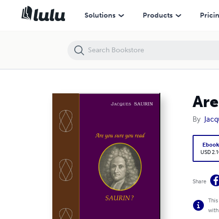
Are you sure you read Saurin ? Vingt sermons
Solutions
Products
Prici
Are
By
Jacq
Eboo
USD 2.1
Share
This
with