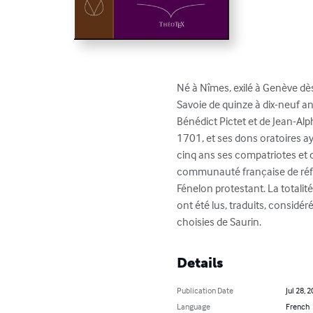
Né à Nîmes, exilé à Genève dès
Savoie de quinze à dix-neuf a
Bénédict Pictet et de Jean-Al
1701, et ses dons oratoires aya
cinq ans ses compatriotes et c
communauté française de réfug
Fénelon protestant. La totali
ont été lus, traduits, considér
choisies de Saurin.
Details
Publication Date
Jul 28, 
Language
French