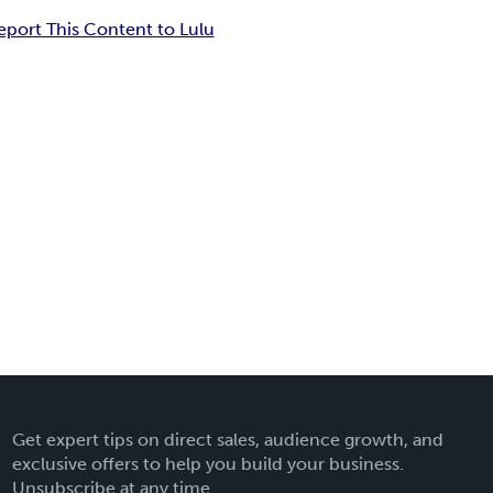
eport This Content to Lulu
Get expert tips on direct sales, audience growth, and
exclusive offers to help you build your business.
Unsubscribe at any time.