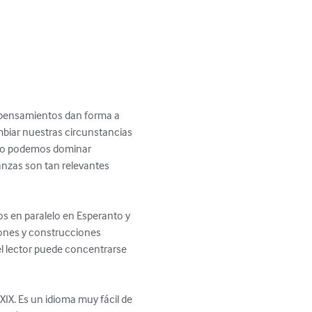
 pensamientos dan forma a 
mbiar nuestras circunstancias 
ómo podemos dominar 
anzas son tan relevantes 
os en paralelo en Esperanto y 
iones y construcciones 
el lector puede concentrarse 
 XIX. Es un idioma muy fácil de 