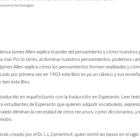
 assistive technologies.
iensa James Allen explica el poder del pensamiento y cómo nuestros
ara mal. Por lo tanto, al dominar nuestros pensamientos, podemos ca
s. James Allen explica cómo los pensamientos forman realidades y c
ado por primera vez en 1903 este libro es ya un clásico y sus enseñ
eer este libro.

 traducido en español junto con la traducción en Esperanto. Leer text
ara estudiantes de Esperanto que quieren adquirir vocabulario, expres
ralelo eliminan la necesidad de otros recursos, como diccionarios, y 
esión.

icial, creado por el Dr. L.L.Zamenhof, quien sentó las bases en el siglo