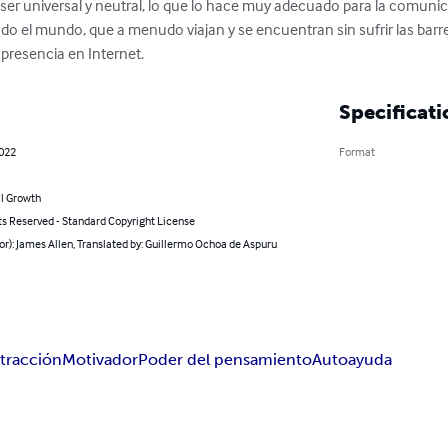
ser universal y neutral, lo que lo hace muy adecuado para la comunic
do el mundo, que a menudo viajan y se encuentran sin sufrir las barre
resencia en Internet.
Specificati
2022
Format
l Growth
ts Reserved - Standard Copyright License
or): James Allen, Translated by: Guillermo Ochoa de Aspuru
atracción
Motivador
Poder del pensamiento
Autoayuda