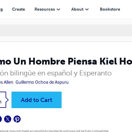
ng
Create
Resources
About
Bookstore
o Un Hombre Piensa Kiel H
ión bilingüe en español y Esperanto
s Allen
Guillermo Ochoa de Aspuru
k
Add to Cart
5
 ebook may not meet accessibility standards and may not be fully compatible