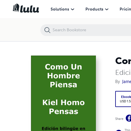
Como Un Hombre Piensa Kiel Homo Pensas
Solutions
Products
Prici
Com
Edic
By
Jame
Eboo
USD 1.5
Share
This