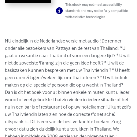
This ebook may not meet accessibility
standards and may not be fully compatible
with assistive technologies.
NU eindelijk in de Nederlandse versie met audio ! De renner 
onder alle bezoekers van Pattaya en de rest van Thailand ! *U 
gaat op vakantie naar Thailand of voor een langere tijd ? * U wilt 
niet de zoveelste 'Farang' zijn die geen idee heeft ? * U wilt de 
basiszaken kunnen bespreken met uw Thai vriendin ? * U heeft 
geen uren /dagen/weken tijd om Thai te leren ? * U wilt indruk 
maken op die 'speciale' persoon die op u wacht in Thailand? 
Dan is dit het boek voor u : binnen enkele minuten kunt u ieder 
woord of veel gebruikte Thai zin vinden in iedere situatie of het 
nu in een bar is of restaurant of op uw hotelkamer ! U kunt zelfs 
uw Thai vriendin laten zien hoe de correcte (fonetische) 
uitspraak is.. Dit is een van de best verkochte boeken. Zorg 
ervoor dat u zich duidelijk kunt uitdrukken in Thailand, We 
hebben inmiddels de 2008 versie van de volgende talen : 