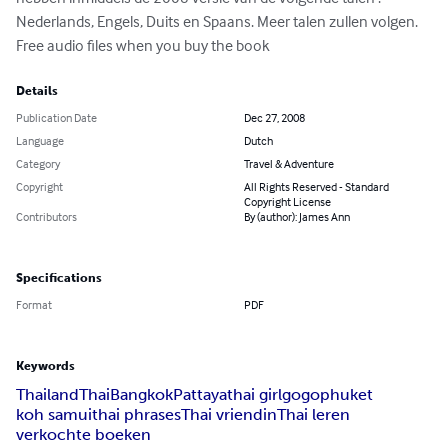
Nederlands, Engels, Duits en Spaans. Meer talen zullen volgen. 
Free audio files when you buy the book
Details
Publication Date
Dec 27, 2008
Language
Dutch
Category
Travel & Adventure
Copyright
All Rights Reserved - Standard
Copyright License
Contributors
By (author): James Ann
Specifications
Format
PDF
Keywords
Thailand
Thai
Bangkok
Pattaya
thai girl
gogo
phuket
koh samui
thai phrases
Thai vriendin
Thai leren
verkochte boeken