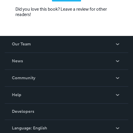
Did you love this book? Leave a review for other
readers!
Our Team
About Us
News
Careers
In The News
Community
Events
Blog
Help
Videos
Order Lookup
Developers
Podcast
Knowledge Base
Language:
English
Contact Support