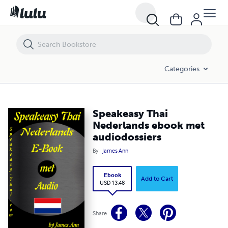
Speakeasy Thai Nederlands ebook met audiodossiers
Categories
Speakeasy Thai
Nederlands ebook met
audiodossiers
By
James Ann
Ebook
Add to Cart
USD 13.48
Share