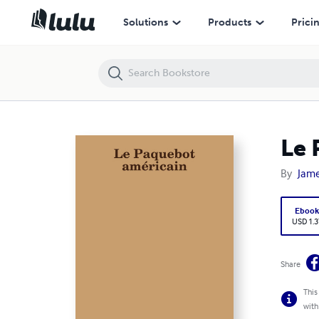
Le Paquebot américain
Solutions
Products
Prici
Le 
By
Jame
Eboo
USD 1.3
Share
This
with