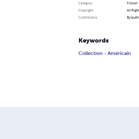
Category
Fiction
Copyright
All Righ
Contributors
By (aut
Keywords
Collection - Américain