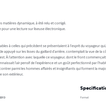
 matières dynamique, à été relu et corrigé. 

e pour une lecture sur liseuse électronique.

les à celles qui précèdent se présentaient à l’esprit du voyageur qui,
ppuyé sur les lisses du gaillard d’arrière, contemplait la vue de la côt
’ouest. À l’attention avec laquelle ce voyageur, dont le front commençait
naissait l’air pensif de l’expérience et un goût perfectionné par l’habi
encontrer parmi les hommes affairés et insignifiants qui forment la majo
de son extérieur,
Specificati
 2013
Format