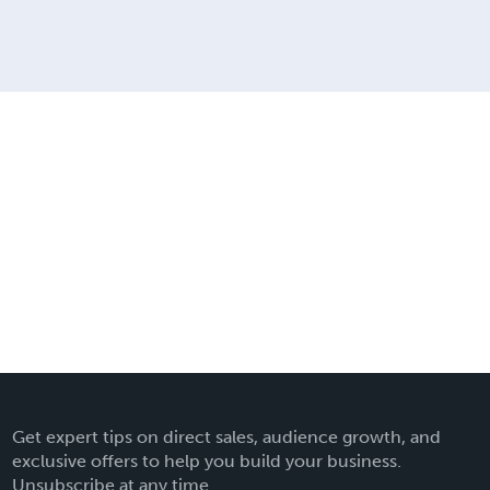
Get expert tips on direct sales, audience growth, and
exclusive offers to help you build your business.
Unsubscribe at any time.