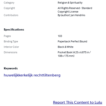
Category
Religion & Spirituality
Copyright
All Rights Reserved - Standard
Copyright License
Contributors
By (author): Jan Hendriks
Specifications
Pages
103
Binding Type
Paperback Perfect Bound
Interior Color
Black & White
Dimensions
Pocket Book (4.25 x 6.875 in /
108 x 175 mm)
Keywords
huwelijk
kerkelijk recht
tiltenberg
Report This Content to Lulu