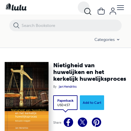
Nietigheid van huwelijken en het kerkelijk huwelijksproces
Categories
Nietigheid van
huwelijken en het
kerkelijk huwelijksproces
By
Jan Hendriks
Paperback
Add to Cart
USD 4.57
Share