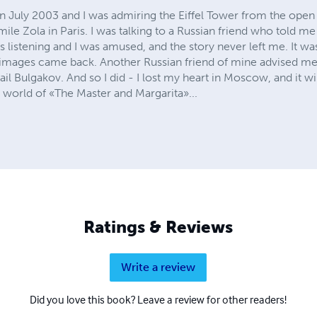
in July 2003 and I was admiring the Eiffel Tower from the ope
le Zola in Paris. I was talking to a Russian friend who told me
s listening and I was amused, and the story never left me. It wa
e images came back. Another Russian friend of mine advised m
il Bulgakov. And so I did - I lost my heart in Moscow, and it will
world of «The Master and Margarita»...
Ratings & Reviews
Write a review
Did you love this book? Leave a review for other readers!