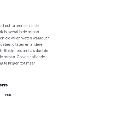
eert echte mensen in de 
ix is overal in de roman 
enen die willen weten waarover 
uaties, citaten en andere 
 illustreren, met als doel de 
de roman. Op verschillende 
 te krijgen tot meer 
ons
EPUB