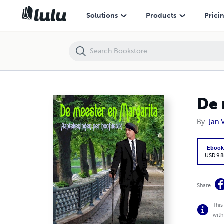
De meester en Margarita - Aantekeningen per hoofdstuk
Solutions
Products
Prici
De 
By
Jan 
Eboo
USD 9.8
Share
This
with