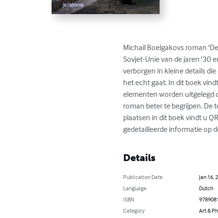
Michail Boelgakovs roman 'De 
Sovjet-Unie van de jaren '30 en
verborgen in kleine details die
het echt gaat. In dit boek vin
elementen worden uitgelegd die
roman beter te begrijpen. De 
plaatsen in dit boek vindt u 
gedetailleerde informatie op 
Details
Publication Date
Jan 16, 
Language
Dutch
ISBN
978908
Category
Art & P