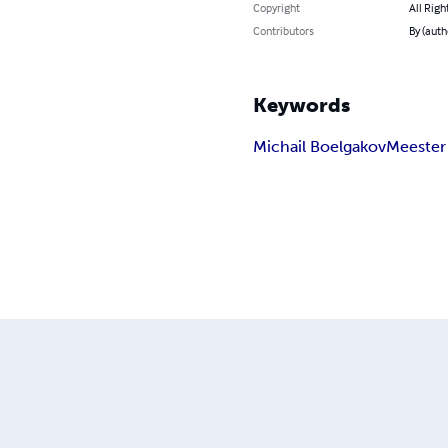
Copyright
All Righ
Contributors
By (auth
Keywords
Michail Boelgakov
Meester