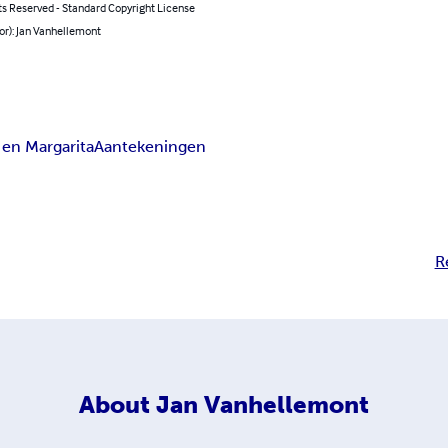
ts Reserved - Standard Copyright License
or): Jan Vanhellemont
 en Margarita
Aantekeningen
R
About
Jan Vanhellemont