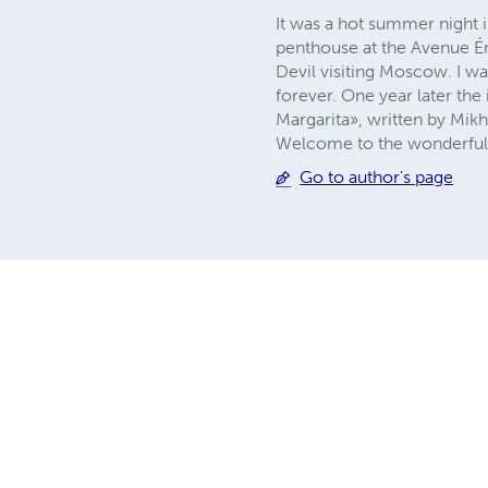
It was a hot summer night 
penthouse at the Avenue Émi
Devil visiting Moscow. I wa
forever. One year later th
Margarita», written by Mikha
Welcome to the wonderful 
Go to author's page