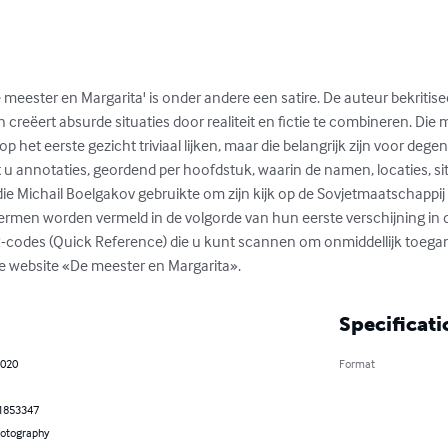
meester en Margarita' is onder andere een satire. De auteur bekritis
 creëert absurde situaties door realiteit en fictie te combineren. Die m
 op het eerste gezicht triviaal lijken, maar die belangrijk zijn voor deg
dt u annotaties, geordend per hoofdstuk, waarin de namen, locaties, sit
 Michail Boelgakov gebruikte om zijn kijk op de Sovjetmaatschappij te
termen worden vermeld in de volgorde van hun eerste verschijning in 
QR-codes (Quick Reference) die u kunt scannen om onmiddellijk toegang
de website «De meester en Margarita».
Specificati
2020
Format
1853347
hotography