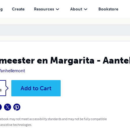
ng
Create
Resources
About
Bookstore
meester en Margarita - Aant
Vanhellemont
k
Add to Cart
8
 ebook may not meet accessibility standards and may not be fully compatible
 assistive technologies.