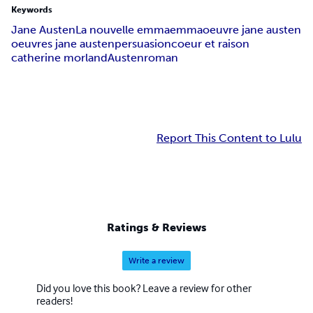
Keywords
Jane Austen
La nouvelle emma
emma
oeuvre jane austen
oeuvres jane austen
persuasion
coeur et raison
catherine morland
Austen
roman
Report This Content to Lulu
Ratings & Reviews
Write a review
Did you love this book? Leave a review for other
readers!