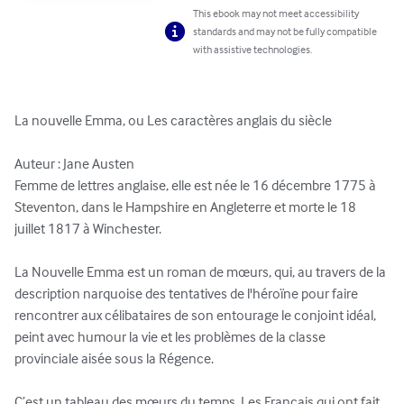
This ebook may not meet accessibility
standards and may not be fully compatible
with assistive technologies.
La nouvelle Emma, ou Les caractères anglais du siècle

Auteur : Jane Austen

Femme de lettres anglaise, elle est née le 16 décembre 1775 à 
Steventon, dans le Hampshire en Angleterre et morte le 18 
juillet 1817 à Winchester. 

La Nouvelle Emma est un roman de mœurs, qui, au travers de la 
description narquoise des tentatives de l'héroïne pour faire 
rencontrer aux célibataires de son entourage le conjoint idéal, 
peint avec humour la vie et les problèmes de la classe 
provinciale aisée sous la Régence.

C’est un tableau des mœurs du temps. Les Français qui ont fait 