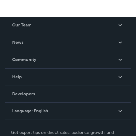
Our Team
About Us
News
Careers
In The News
Community
Events
Blog
Help
Videos
Order Lookup
Developers
Podcast
Knowledge Base
Language:
English
Contact Support
English
Get expert tips on direct sales, audience growth, and
Deutsch