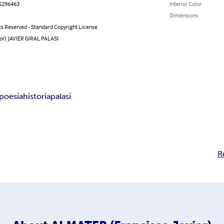
5296463
Interior Color
Dimensions
ts Reserved - Standard Copyright License
or): JAVIER GIRAL PALASI
poesía
historia
palasi
R