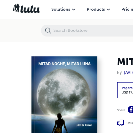
MITAD NOCHE, MITAD LUNA
Solutions
Products
Prici
MI
By
JAVI
Paperb
USD 17
Share
Usua