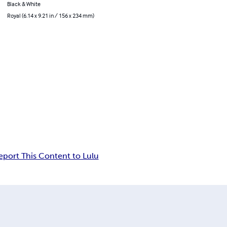
Black & White
Royal (6.14 x 9.21 in / 156 x 234 mm)
eport This Content to Lulu