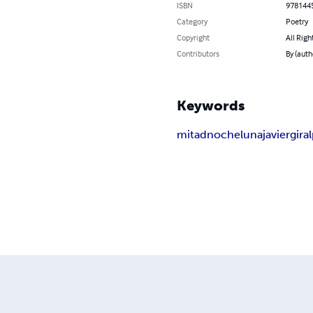
ISBN
978144
Category
Poetry
Copyright
All Righ
Contributors
By (auth
Keywords
mitad
noche
luna
javier
giral