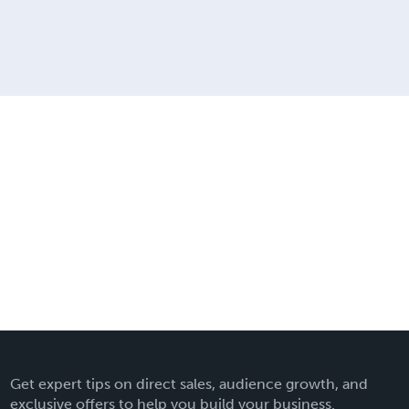
Get expert tips on direct sales, audience growth, and
exclusive offers to help you build your business.