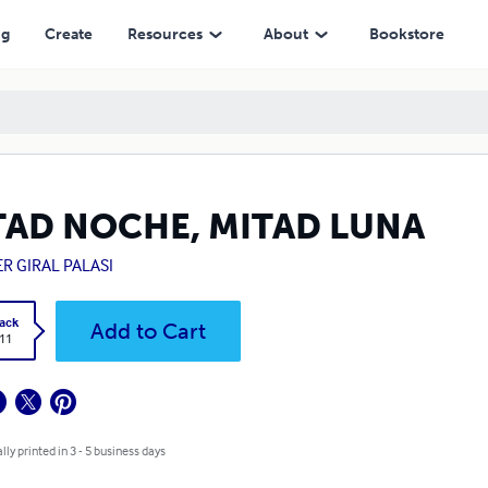
ng
Create
Resources
About
Bookstore
TAD NOCHE, MITAD LUNA
ER GIRAL PALASI
ack
Add to Cart
.11
lly printed in 3 - 5 business days