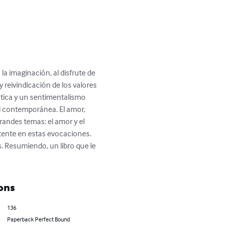
a imaginación, al disfrute de 
y reivindicación de los valores 
ática y un sentimentalismo 
d contemporánea. El amor, 
andes temas: el amor y el 
tente en estas evocaciones. 
. Resumiendo, un libro que le 
ons
136
Paperback Perfect Bound