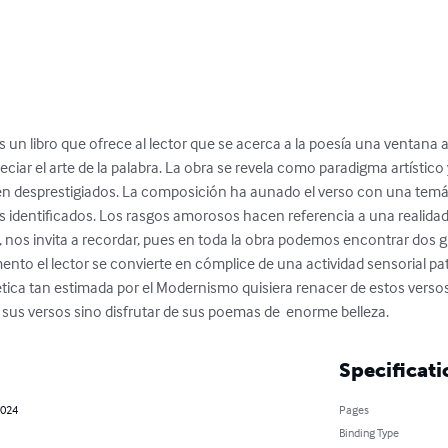
 libro que ofrece al lector que se acerca a la poesía una ventana a l
ciar el arte de la palabra. La obra se revela como paradigma artístico 
e ven desprestigiados. La composición ha aunado el verso con una tem
s identificados. Los rasgos amorosos hacen referencia a una realida
 nos invita a recordar, pues en toda la obra podemos encontrar dos gr
nto el lector se convierte en cómplice de una actividad sensorial pa
tica tan estimada por el Modernismo quisiera renacer de estos versos
 sus versos sino disfrutar de sus poemas de  enorme belleza.
Specificati
2024
Pages
Binding Type