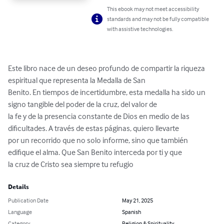
This ebook may not meet accessibility
standards and may not be fully compatible
with assistive technologies.
Este libro nace de un deseo profundo de compartir la riqueza 
espiritual que representa la Medalla de San

Benito. En tiempos de incertidumbre, esta medalla ha sido un 
signo tangible del poder de la cruz, del valor de

la fe y de la presencia constante de Dios en medio de las 
dificultades. A través de estas páginas, quiero llevarte

por un recorrido que no solo informe, sino que también 
edifique el alma. Que San Benito interceda por ti y que

la cruz de Cristo sea siempre tu refugio
Details
Publication Date
May 21, 2025
Language
Spanish
Category
Religion & Spirituality