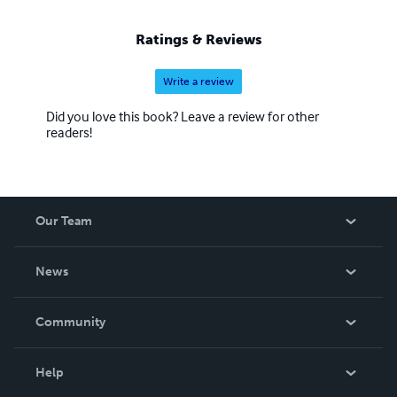
Ratings & Reviews
Write a review
Did you love this book? Leave a review for other
readers!
Our Team
About Us
News
Careers
In The News
Community
Events
Blog
Help
Videos