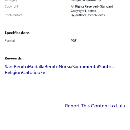
Copyright
All Rights Reserved - Standard
Copyright License
Contributors
By (author): Javier Nieves
Specifications
Format
PDF
Keywords
San Benito
Medalla
Benito
Nursia
Sacramental
Santos
Religion
Catolico
Fe
Report This Content to Lulu