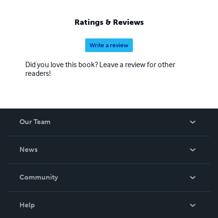
Ratings & Reviews
Write a review
Did you love this book? Leave a review for other
readers!
Our Team
About Us
News
Careers
In The News
Community
Events
Blog
Help
Videos