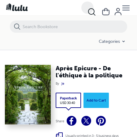
Après Epicure - De l'éthique à la politique
Categories
Après Epicure - De
l'éthique à la politique
By
Je
Paperback
Add to Cart
USD 30.40
Share
Usually printed in 3 - 5 business days