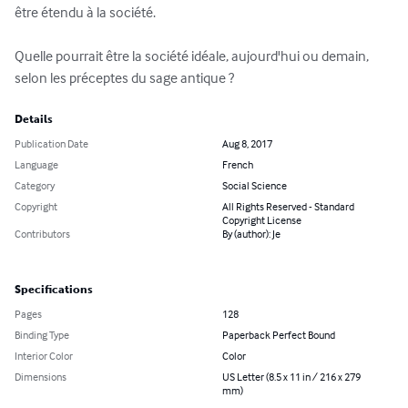
être étendu à la société. 

Quelle pourrait être la société idéale, aujourd'hui ou demain, 
selon les préceptes du sage antique ?
Details
Publication Date
Aug 8, 2017
Language
French
Category
Social Science
Copyright
All Rights Reserved - Standard
Copyright License
Contributors
By (author): Je
Specifications
Pages
128
Binding Type
Paperback Perfect Bound
Interior Color
Color
Dimensions
US Letter (8.5 x 11 in / 216 x 279
mm)