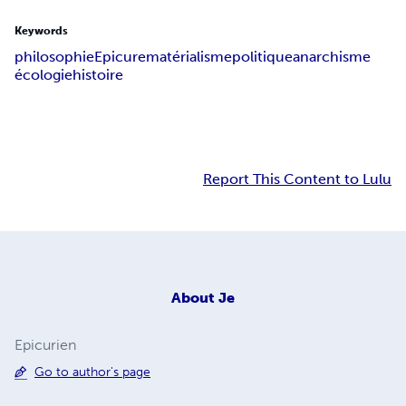
Keywords
philosophie
Epicure
matérialisme
politique
anarchisme
écologie
histoire
Report This Content to Lulu
About
Je
Epicurien
Go to author's page