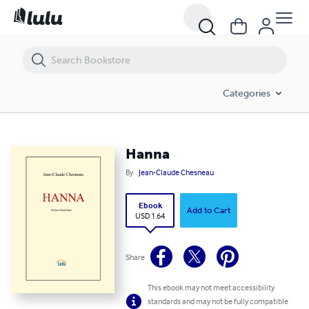
Hanna
Categories
Hanna
By
Jean-Claude Chesneau
Ebook
Add to Cart
USD 1.64
Share
This ebook may not meet accessibility
standards and may not be fully compatible