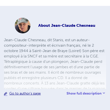
About
Jean-Claude Chesneau
Jean-Claude Chesneau, dit Stanis, est un auteur-
compositeur-interprète et écrivain français, né le 2
octobre 1944 à Saint-Jean de Braye (Loiret) Son père est
employé à la SNCF et sa mère est secrétaire à la CGE.
Tétraplégique à cause d’un plongeon, Jean-Claude perd
définitivement l’usage de ses jambes et d’une partie de
ses bras et de ses mains. Il écrit de nombreux ouvrages
publiés et enregistre plusieurs CD. Il a donné de
nombreux concerts. À 13 ans Jean-Claude gratte déjà les
cordes d’une cithare trouvée dans le grenier de la maison
Show full description
Go to author's page
familiale. Ses parents lui offrent une guitare avec des
cordes nylon. Jean-Claude apprend le solfège avec la
mère d’un de ses copains d’école, professeur de piano.