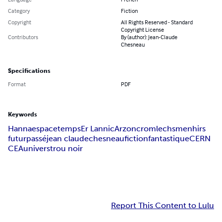
Category
Fiction
Copyright
All Rights Reserved - Standard
Copyright License
Contributors
By (author): Jean-Claude
Chesneau
Specifications
Format
PDF
Keywords
Hanna
espace
temps
Er Lannic
Arzon
cromlechs
menhirs
futur
passé
jean claude
chesneau
fiction
fantastique
CERN
CEA
univers
trou noir
Report This Content to Lulu