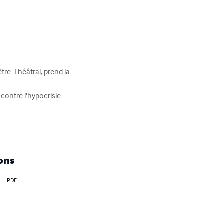
re  Théâtral, prend la 
contre l'hypocrisie 
ons
PDF