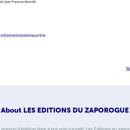
or): Jean-Francois Mariotti
rotisme
ironie
meurtre
R
About
LES EDITIONS DU ZAPOROGUE
maison d'édition libre à but non-lucratif. Les Editions du zapo