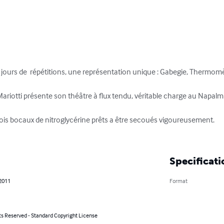
5 jours de  répétitions, une représentation unique : Gabegie, Thermomèt
Mariotti présente son théâtre à flux tendu, véritable charge au Napalm 
trois bocaux de nitroglycérine prêts a être secoués vigoureusement.

Specificati
 2011
Format
ts Reserved - Standard Copyright License