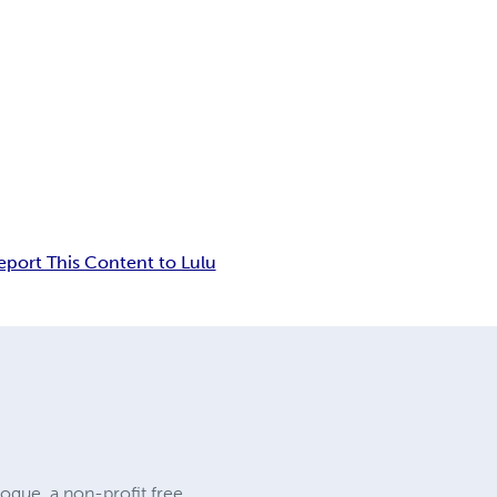
eport This Content to Lulu
rogue, a non-profit free