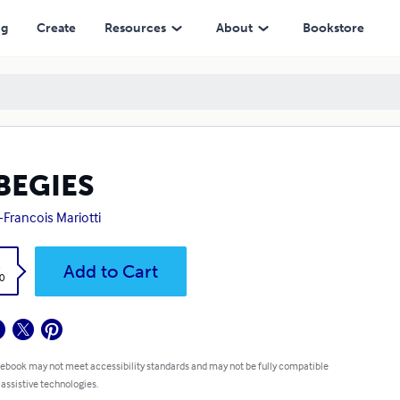
ng
Create
Resources
About
Bookstore
BEGIES
-Francois Mariotti
k
Add to Cart
0
 ebook may not meet accessibility standards and may not be fully compatible
 assistive technologies.