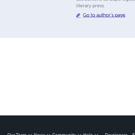
literary press.
Go to author's page
Our Team
News
Community
Help
Developers
E