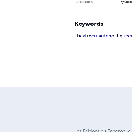
Contributors
By (auth
Keywords
Théâtre
cruauté
politique
é
Les Editions du Zaporogue, 