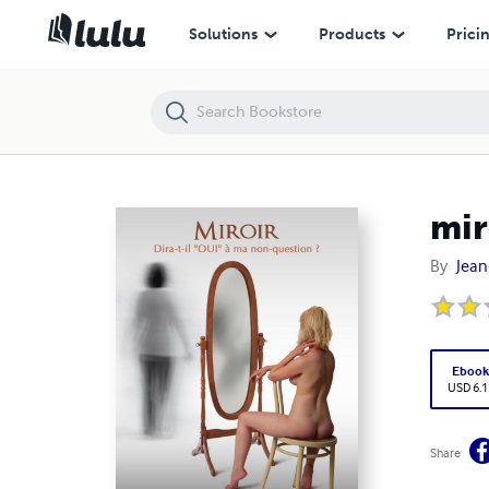
miroir dira-t-il 'OUI' à ma non question
Solutions
Products
Prici
mir
By
Jean
Eboo
USD 6.1
Share