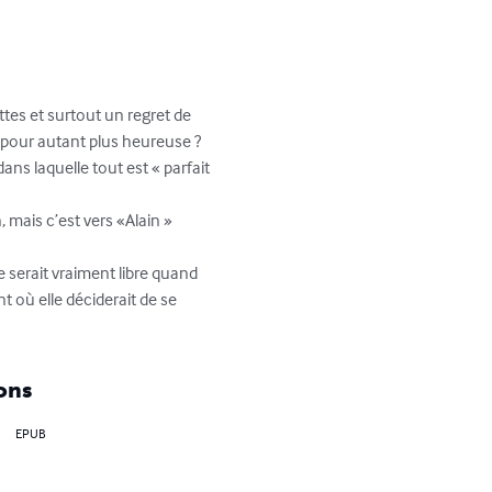
tes et surtout un regret de 
ée pour autant plus heureuse ? 
ans laquelle tout est « parfait 
, mais c’est vers «Alain » 
e serait vraiment libre quand 
t où elle déciderait de se 
ons
EPUB