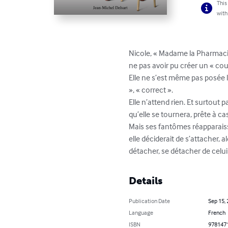
This
with
Nicole, « Madame la Pharmacien
ne pas avoir pu créer un « coup
Elle ne s’est même pas posée la
», « correct ».

Elle n’attend rien. Et surtout p
qu’elle se tournera, prête à cass
Mais ses fantômes réapparaissen
elle déciderait de s’attacher, 
détacher, se détacher de celui 
Details
Publication Date
Sep 15,
Language
French
ISBN
978147