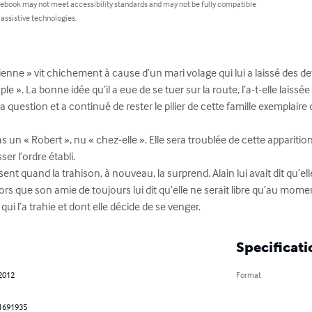
 ebook may not meet accessibility standards and may not be fully compatible
 assistive technologies.
ne » vit chichement à cause d’un mari volage qui lui a laissé des det
le ». La bonne idée qu’il a eue de se tuer sur la route, l’a-t-elle laiss
 question et a continué de rester le pilier de cette famille exemplaire d
as un « Robert », nu « chez-elle ». Elle sera troublée de cette apparition
er l’ordre établi.

t quand la trahison, à nouveau, la surprend. Alain lui avait dit qu’ell
alors que son amie de toujours lui dit qu’elle ne serait libre qu’au momen
qui l’a trahie et dont elle décide de se venger.
Specificati
 2012
Format
1691935