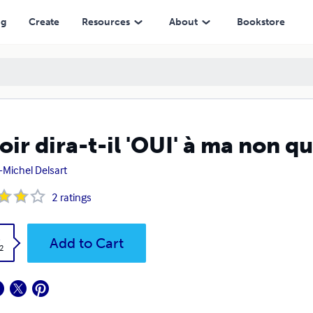
ng
Create
Resources
About
Bookstore
oir dira-t-il 'OUI' à ma non q
-Michel Delsart
2
ratings
k
Add to Cart
2