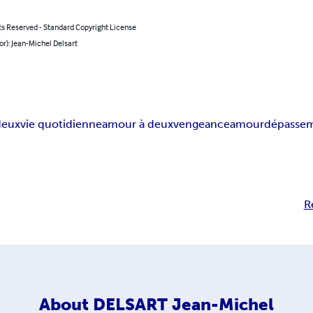
ts Reserved - Standard Copyright License
or): Jean-Michel Delsart
deux
vie quotidienne
amour à deux
vengeance
amour
dépassem
R
About
DELSART Jean-Michel