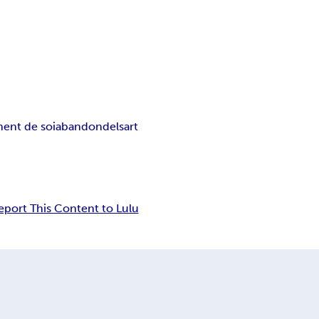
ent de soi
abandon
delsart
eport This Content to Lulu