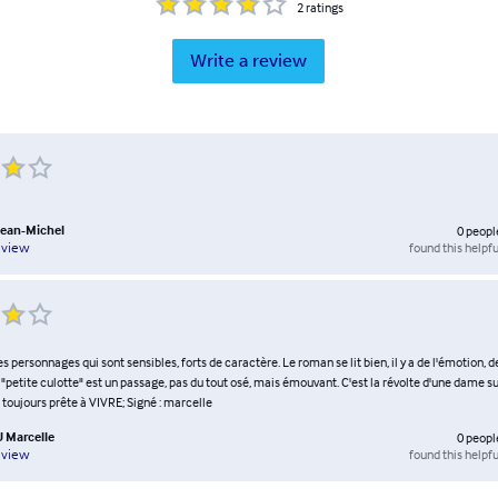
2
ratings
Write a review
ean-Michel
0
peopl
found this helpfu
eview
les personnages qui sont sensibles, forts de caractère. Le roman se lit bien, il y a de l'émotion, 
 "petite culotte" est un passage, pas du tout osé, mais émouvant. C'est la révolte d'une dame 
toujours prête à VIVRE; Signé : marcelle
Marcelle
0
peopl
found this helpfu
eview