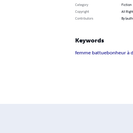
Category
Fiction
Copyright
All Righ
Contributors
By (auth
Keywords
femme battue
bonheur à 