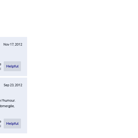
Nov 17, 2012
e
Helpful
l
Sep 23, 2012
de l'humour.
submergée,
e
Helpful
l