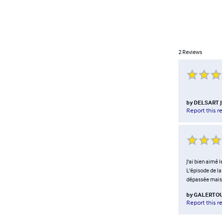
2
Reviews
by
DELSART J
Report this r
J'ai bien aimé 
L'épisode de la
dépassée mais 
by
GALERTOU 
Report this r