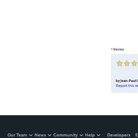
1
Review
by
Jean-Paul 
Report this r
Our Team
News
Community
Help
Developers
E