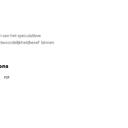
n van het speculatieve 
ntwoordelijkheidbesef  binnen 
ons
PDF