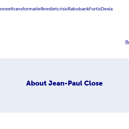
ioneel
transformatief
kredietcrisis
Rabobank
Fortis
Dexia
R
About
Jean-Paul Close