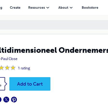
ng
Create
Resources
About
Bookstore
tidimensioneel Ondernemers
-Paul Close
1
rating
k
Add to Cart
9