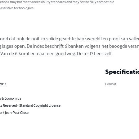
 ebook may not meet accessibility standards and may not be fully compatible
 assistive technologies.
oond dat ook de ooit zo solide geachte bankwereld ten prooi kan valle
g is geslopen. De index beschrijft 6 banken volgens het beoogde vera
Van de 6 komt er maar een goed weg. De rest? Lees zelf.
Specificati
 2011
Format
s & Economics
ts Reserved - Standard Copyright License
or): Jean-Paul Close