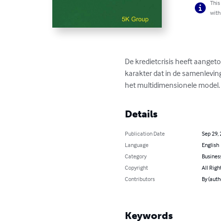
This
with
De kredietcrisis heeft aanget
karakter dat in de samenlevin
het multidimensionele model. 
Details
Publication Date
Sep 29,
Language
English
Category
Busines
Copyright
All Righ
Contributors
By (auth
Keywords