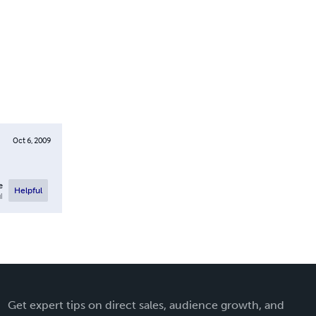
Oct 6, 2009
e
Helpful
l
Get expert tips on direct sales, audience growth, and