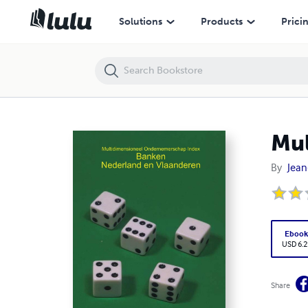
Multidimensioneel Ondernemerschap Index - Banken
Solutions
Products
Prici
Mul
By
Jean
Eboo
USD 6.2
Share