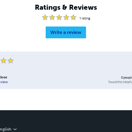
Ratings & Reviews
1
rating
Write a review
Close
0
peopl
found this helpfu
eview
nglish