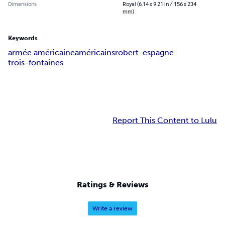
Dimensions
Royal (6.14 x 9.21 in / 156 x 234
mm)
Keywords
armée américaine
américains
robert-espagne
trois-fontaines
Report This Content to Lulu
Ratings & Reviews
Write a review