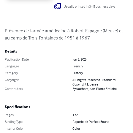
Usually printed in 3 - 5 business days
Présence de l'armée américaine à Robert-Espagne (Meuse) et 
au camp de Trois-Fontaines de 1951 à 1967
Details
Publication Date
Jun 5, 2024
Language
French
Category
History
Copyright
All Rights Reserved - Standard
Copyright License
Contributors
By (author): Jean-Pierre Fraiche
Specifications
Pages
172
Binding Type
Paperback Perfect Bound
Interior Color
Color