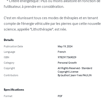
    * Critère énergétique : Plus ou moins aléatoire en fonction de 
l'utilisateur, à prendre en considération.

C'est en réunissant tous ces modes de thérapies et en tenant 
compte de l'énergie véhiculée par les pierres que cette nouvelle 
science, appelée "Lithothérapie", est née.
Details
Publication Date
May 19, 2024
Language
French
ISBN
9782917369029
Category
Personal Growth
Copyright
All Rights Reserved - Standard
Copyright License
Contributors
By (author): Jean-Yves PAULIN
Specifications
Format
PDF