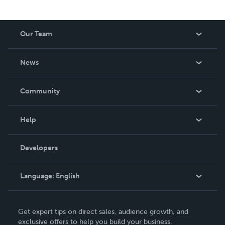
Our Team
About Us
News
Careers
In The News
Community
Events
Blog
Help
Videos
Order Lookup
Developers
Podcast
Knowledge Base
Language:
English
Contact Support
English
Get expert tips on direct sales, audience growth, and
Deutsch
exclusive offers to help you build your business.