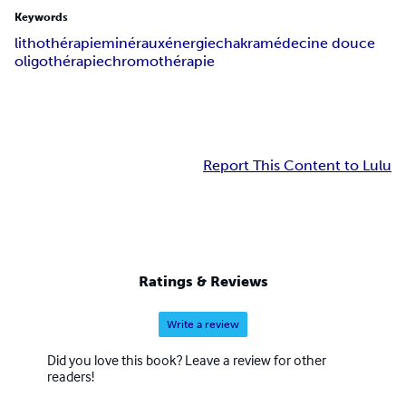
Keywords
lithothérapie
minéraux
énergie
chakra
médecine douce
oligothérapie
chromothérapie
Report This Content to Lulu
Ratings & Reviews
Write a review
Did you love this book? Leave a review for other
readers!