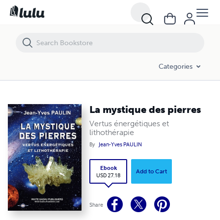
La mystique des pierres
Categories
La mystique des pierres
Vertus énergétiques et
lithothérapie
By
Jean-Yves PAULIN
Ebook
Add to Cart
USD 27.18
Share