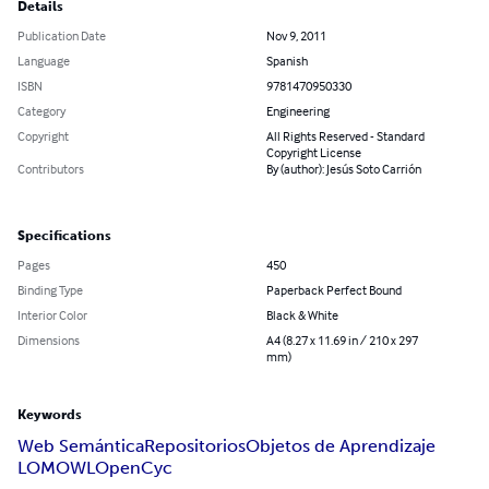
Details
Publication Date
Nov 9, 2011
Language
Spanish
ISBN
9781470950330
Category
Engineering
Copyright
All Rights Reserved - Standard
Copyright License
Contributors
By (author): Jesús Soto Carrión
Specifications
Pages
450
Binding Type
Paperback Perfect Bound
Interior Color
Black & White
Dimensions
A4 (8.27 x 11.69 in / 210 x 297
mm)
Keywords
Web Semántica
Repositorios
Objetos de Aprendizaje
LOM
OWL
OpenCyc