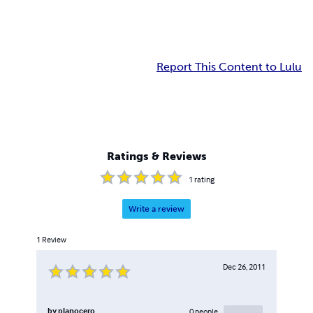
Report This Content to Lulu
Ratings & Reviews
1
rating
Write a review
1
Review
Dec 26, 2011
by
planocero
0
people