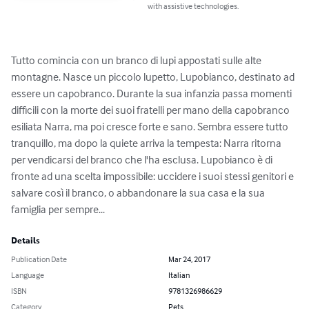
with assistive technologies.
Tutto comincia con un branco di lupi appostati sulle alte 
montagne. Nasce un piccolo lupetto, Lupobianco, destinato ad 
essere un capobranco. Durante la sua infanzia passa momenti 
difficili con la morte dei suoi fratelli per mano della capobranco 
esiliata Narra, ma poi cresce forte e sano. Sembra essere tutto 
tranquillo, ma dopo la quiete arriva la tempesta: Narra ritorna 
per vendicarsi del branco che l'ha esclusa. Lupobianco è di 
fronte ad una scelta impossibile: uccidere i suoi stessi genitori e 
salvare così il branco, o abbandonare la sua casa e la sua 
famiglia per sempre...
Details
Publication Date
Mar 24, 2017
Language
Italian
ISBN
9781326986629
Category
Pets