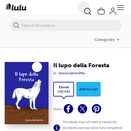
Il lupo della Foresta
Categories
Il lupo della Foresta
By
Jessica Gerometta
Ebook
Add to Cart
USD 4.83
Share
This ebook may not meet accessibility
standards and may not be fully compatible