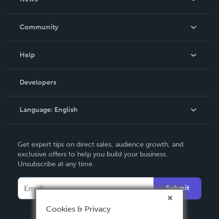
Careers
In The News
Community
Events
Blog
Help
Videos
Order Lookup
Developers
Podcast
Knowledge Base
Language:
English
Contact Support
English
Get expert tips on direct sales, audience growth, and
Deutsch
exclusive offers to help you build your business.
Unsubscribe at any time.
Français
Italiano
Submit
Español
Cookies & Privacy