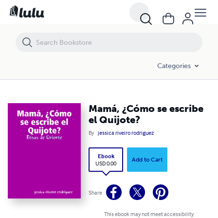
Mamá, ¿Cómo se escribe el Quijote?
Categories
Mamá, ¿Cómo se escribe
el Quijote?
By
jessica riveiro rodriguez
Ebook
Add to Cart
USD 0.00
Share
This ebook may not meet accessibility