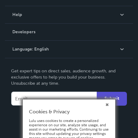
Events
Blog
Help
Videos
Order Lookup
Developers
Podcast
Knowledge Base
Language:
English
Contact Support
English
Get expert tips on direct sales, audience growth, and
Deutsch
exclusive offers to help you build your business.
Unsubscribe at any time.
Français
Italiano
Submit
Español
Cookies & Privacy
Lulu uses cookies to create a personalized
experience on our site, analyze site usage, and
assist in our marketing efforts. Continuing to use
this site without updating your privacy settings
means you agree to our use of cookies.