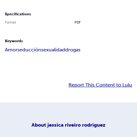
Specifications
Format
PDF
Keywords
Amor
seducción
sexualidad
drogas
Report This Content to Lulu
About
jessica riveiro rodriguez