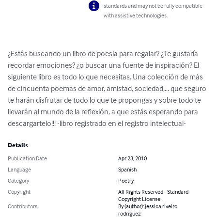
standards and may not be fully compatible
with assistive technologies.
¿Estás buscando un libro de poesía para regalar? ¿Te gustaría 
recordar emociones? ¿o buscar una fuente de inspiración? El 
siguiente libro es todo lo que necesitas. Una colección de más 
de cincuenta poemas de amor, amistad, sociedad,... que seguro 
te harán disfrutar de todo lo que te propongas y sobre todo te 
llevarán al mundo de la reflexión, a que estás esperando para 
descargartelo!!! -libro registrado en el registro intelectual-
Details
Publication Date
Apr 23, 2010
Language
Spanish
Category
Poetry
Copyright
All Rights Reserved - Standard
Copyright License
Contributors
By (author): jessica riveiro
rodriguez