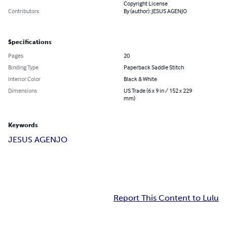
Copyright License
Contributors
By (author): JESUS AGENJO
Specifications
Pages
20
Binding Type
Paperback Saddle Stitch
Interior Color
Black & White
Dimensions
US Trade (6 x 9 in / 152 x 229
mm)
Keywords
JESUS AGENJO
Report This Content to Lulu