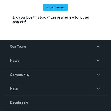
Write a review
Did you love this book? Leave a review for other
readers!
Our Team
About Us
News
Careers
In The News
Community
Events
Blog
Help
Videos
Order Lookup
Developers
Podcast
Knowledge Base