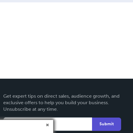
Get expert tips on direct sales, audience growth, and
exclusive offers to help you build your business.
Unsubscribe at any time.
Submit