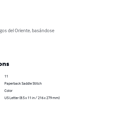
agos del Oriente, basándose 
ons
11
Paperback Saddle Stitch
Color
US Letter (8.5 x 11 in / 216 x 279 mm)