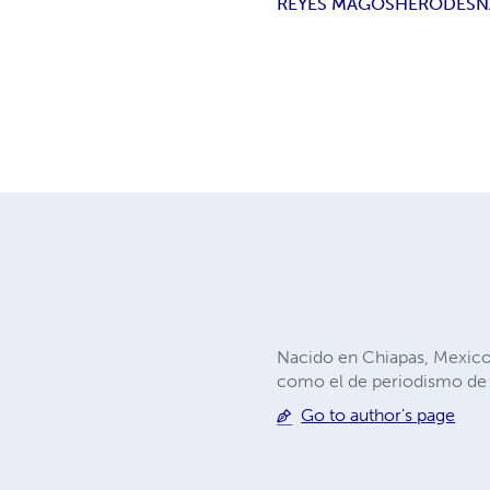
REYES MAGOS
HERODES
N
Nacido en Chiapas, Mexico
como el de periodismo de
Go to author's page