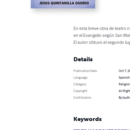
En esta breve obra de teatro n
en el Evangelio según San Mate
El autor obtuvo el segundo lu
Details
Publication Date
Oct 7, 2
Language
Spanish
Category
Religion
Copyright
All Righ
Contributors
By (aut
Keywords