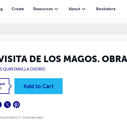
ng
Create
Resources
About
Bookstore
 VISITA DE LOS MAGOS. OBR
US QUINTANILLA OSORIO
ack
Add to Cart
0
lly printed in 3 - 5 business days