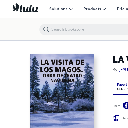
LA VISITA DE LOS MAGOS. OBRA NAVIDEÑA
Solutions
Products
Prici
LA
By
JES
Paperb
USD 9.7
Share
Usua