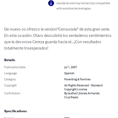
standards and may not be fully compatible
with assistive technologies.
De nuevo os ofrezco la version"Censurada" de esta gran serie. 
En esta ocasión, Otaru descubrirá los verdaderos sentimientos 
que la decorosa Cereza guarda hacia el....¡Con resultados 
totalmente Insesperados!
Details
Publication Date
Jul 1, 2007
Language
Spanish
Category
Parenting & Families
Copyright
All Rights Reserved - Standard
Copyright License
Contributors
By (author): Jhonas Armando
Cruz Reyes
Specifications