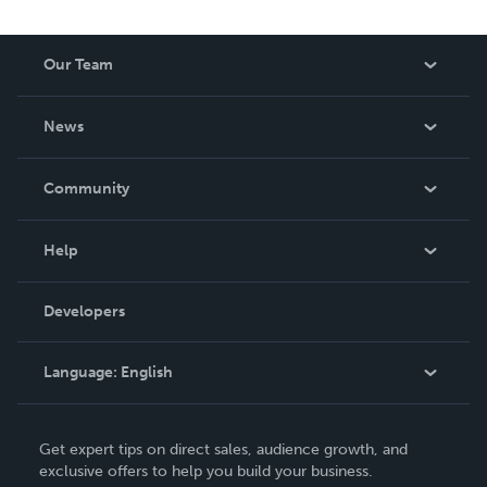
Our Team
About Us
News
Careers
In The News
Community
Events
Blog
Help
Videos
Order Lookup
Developers
Podcast
Knowledge Base
Language:
English
Contact Support
English
Get expert tips on direct sales, audience growth, and
Deutsch
exclusive offers to help you build your business.