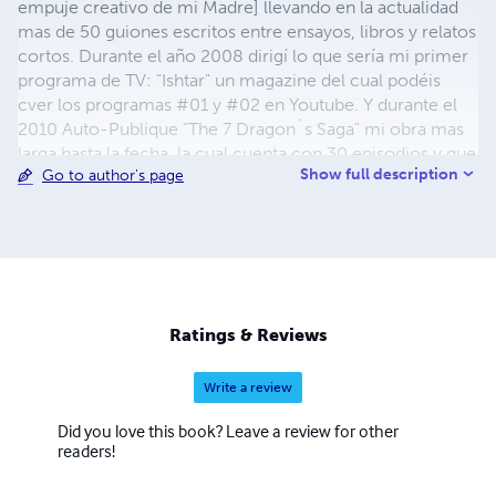
empuje creativo de mi Madre] llevando en la actualidad
mas de 50 guiones escritos entre ensayos, libros y relatos
cortos. Durante el año 2008 dirigí lo que sería mi primer
programa de TV: "Ishtar" un magazine del cual podéis
cver los programas #01 y #02 en Youtube. Y durante el
2010 Auto-Publique "The 7 Dragon´s Saga" mi obra mas
larga hasta la fecha, la cual cuenta con 30 episodios y que
Show full description
Go to author's page
podrás encontrar en este mismo escaparate.
Ratings & Reviews
Write a review
Did you love this book? Leave a review for other
readers!