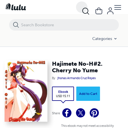
Hajimete No-H#2. Cherry No Yume
Categories
Hajimete No-H#2.
Cherry No Yume
By
Jhonas Armando Cruz Reyes
Ebook
Add to Cart
USD 15.11
Share
This ebook may not meet accessibility