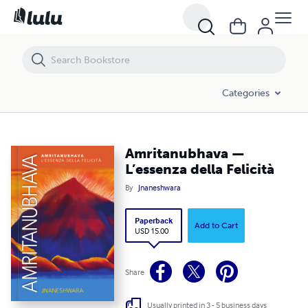
Categories
Amritanubhava —
L’essenza della Felicità
By
Jnaneshwara
Paperback
Add to Cart
USD 15.00
Share
Usually printed in 3 - 5 business days