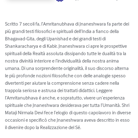
Scritto 7 secoli fa, l’Amritanubhava di Jnaneshwara fa parte dei 
più grandi testi filosofici e spirituali dell’India a fianco della 
Bhagavad-Gita, degli Upanishad e dei grandi testi di 
Shankaracharya e di Kabir. Jnaneshwara ci apre le prospettive 
spirituali della Realtà assoluta dissipando tutte le dualità tra la 
nostra divinità interiore e l’individualità della nostra anima 
umana. Di una sorprendente originalità, il suo discorso alterna 
le più profonde nozioni filosofiche con delle analogie spesso 
divertenti per aiutare la comprensione senza cadere nella 
trappola seriosa e astrusa dei trattati didattici. Leggere 
l’Amritanubhava é anche, e sopratutto, vivere un’esperienza 
spirituale che Jnaneshwara desiderava per tutta l’Umanità. Shri 
Mataji Nirmala Devi fece l’elogio di questo capolavoro in diverse 
occasioni e specificò che Jnaneshwara aveva descritto in esso 
il divenire dopo la Realizzazione del Sé.