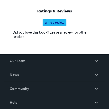
Ratings & Reviews
Write a review
Did you love this book? Leave a review for other
readers!
Our Team
About Us
News
Careers
In The News
Community
Events
Blog
Help
Videos