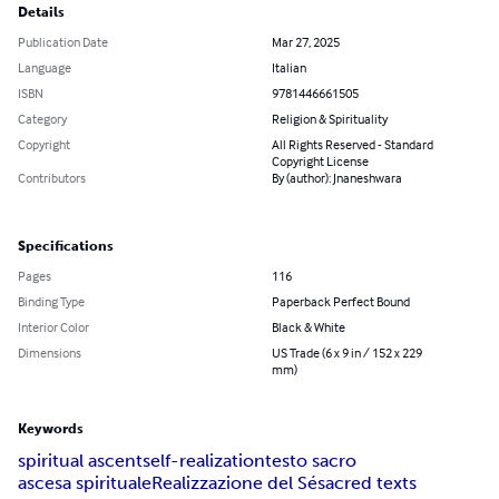
Details
Publication Date
Mar 27, 2025
Language
Italian
ISBN
9781446661505
Category
Religion & Spirituality
Copyright
All Rights Reserved - Standard
Copyright License
Contributors
By (author): Jnaneshwara
Specifications
Pages
116
Binding Type
Paperback Perfect Bound
Interior Color
Black & White
Dimensions
US Trade (6 x 9 in / 152 x 229
mm)
Keywords
spiritual ascent
self-realization
testo sacro
ascesa spirituale
Realizzazione del Sé
sacred texts