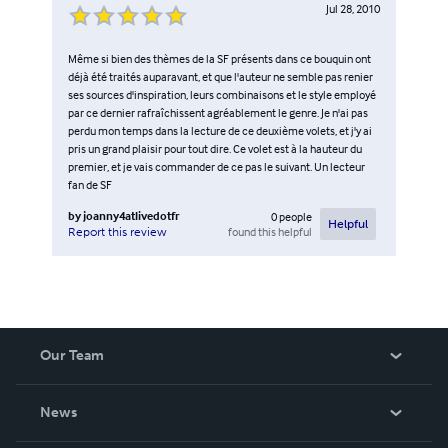
Jul 28, 2010
Même si bien des thèmes de la SF présents dans ce bouquin ont
déjà été traités auparavant, et que l'auteur ne semble pas renier
ses sources d'inspiration, leurs combinaisons et le style employé
par ce dernier rafraîchissent agréablement le genre. Je n'ai pas
perdu mon temps dans la lecture de ce deuxième volets, et j'y ai
pris un grand plaisir pour tout dire. Ce volet est à la hauteur du
premier, et je vais commander de ce pas le suivant. Un lecteur
fan de SF
by
joanny4atlivedotfr
0
people
Helpful
found this helpful
Report this review
Our Team
About Us
News
Careers