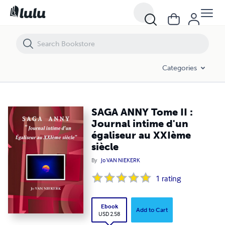
SAGA ANNY Tome II : Journal intime d'un égaliseur au XXIème siècle
Categories
SAGA ANNY Tome II :
Journal intime d'un
égaliseur au XXIème
siècle
By
Jo VAN NIEKERK
1
rating
Ebook
Add to Cart
USD 2.58