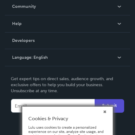
In The News
Community
Events
Blog
Help
Videos
Order Lookup
Developers
Podcast
Knowledge Base
Language:
English
Contact Support
English
Get expert tips on direct sales, audience growth, and
Deutsch
exclusive offers to help you build your business.
Unsubscribe at any time.
Français
Italiano
Submit
Español
Cookies & Privacy
Lulu uses cookies to create a personalized
experience on our site, analyze site usage, and