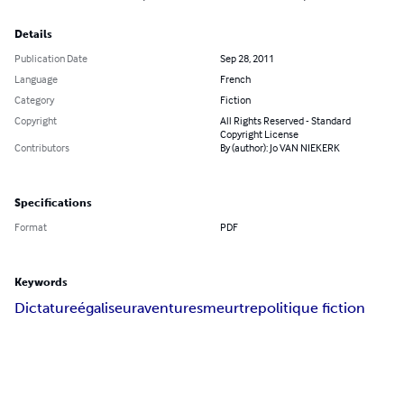
Details
Publication Date
Sep 28, 2011
Language
French
Category
Fiction
Copyright
All Rights Reserved - Standard
Copyright License
Contributors
By (author): Jo VAN NIEKERK
Specifications
Format
PDF
Keywords
Dictature
égaliseur
aventures
meurtre
politique fiction