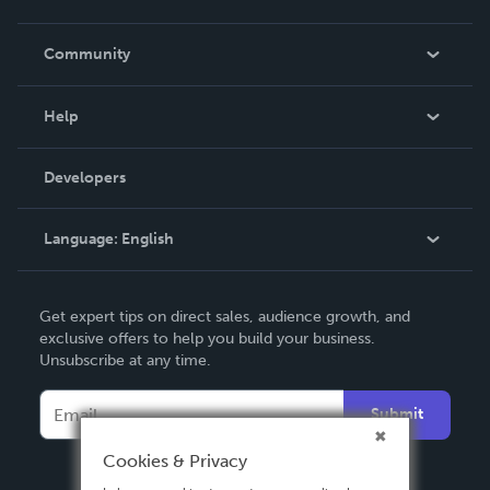
Careers
In The News
Community
Events
Blog
Help
Videos
Order Lookup
Developers
Podcast
Knowledge Base
Language:
English
Contact Support
English
Get expert tips on direct sales, audience growth, and
Deutsch
exclusive offers to help you build your business.
Unsubscribe at any time.
Français
Italiano
Submit
Español
Cookies & Privacy