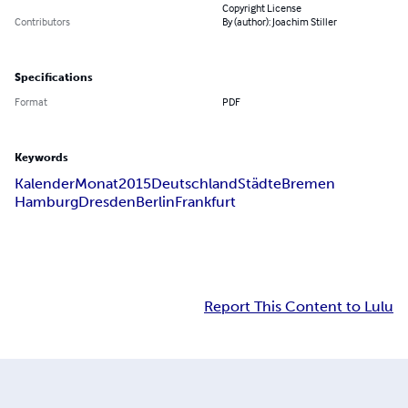
Copyright License
Contributors
By (author): Joachim Stiller
Specifications
Format
PDF
Keywords
Kalender
Monat
2015
Deutschland
Städte
Bremen
Hamburg
Dresden
Berlin
Frankfurt
Report This Content to Lulu