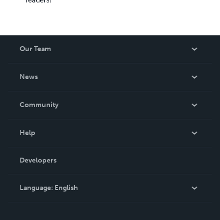
Our Team
About Us
News
Careers
In The News
Community
Events
Blog
Help
Videos
Order Lookup
Developers
Podcast
Knowledge Base
Language:
English
Contact Support
English