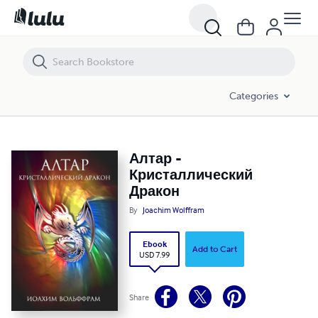
Алтар - Кристаллический Дракон
Categories
Алтар -
Кристаллический
Дракон
By
Joachim Wolffram
Ebook
Add to Cart
USD 7.99
Share