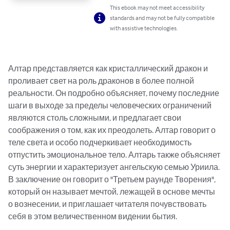
This ebook may not meet accessibility
standards and may not be fully compatible
with assistive technologies.
Алтар представляется как кристаллический дракон и 
проливает свет на роль драконов в более полной 
реальности. Он подробно объясняет, почему последние 
шаги в выходе за пределы человеческих ограничений 
являются столь сложными, и предлагает свои 
соображения о том, как их преодолеть. Алтар говорит о 
теле света и особо подчеркивает необходимость 
отпустить эмоциональное тело. Алтарь также объясняет 
суть энергии и характеризует ангельскую семью Уриила. 
В заключение он говорит о "Третьем раунде Творения", 
который он называет мечтой, лежащей в основе мечты 
о вознесении, и приглашает читателя почувствовать 
себя в этом величественном видении бытия.