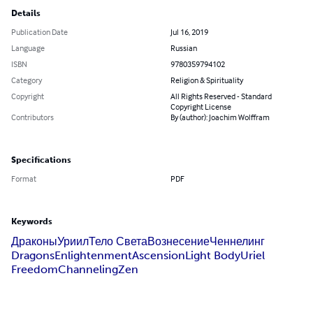
Details
Publication Date
Jul 16, 2019
Language
Russian
ISBN
9780359794102
Category
Religion & Spirituality
Copyright
All Rights Reserved - Standard
Copyright License
Contributors
By (author): Joachim Wolffram
Specifications
Format
PDF
Keywords
Драконы
Уриил
Тело Света
Вознесение
Ченнелинг
Dragons
Enlightenment
Ascension
Light Body
Uriel
Freedom
Channeling
Zen