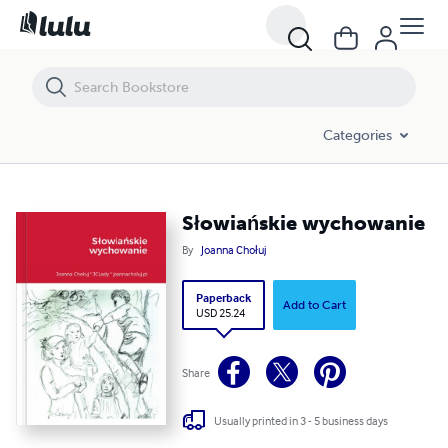
Słowiańskie wychowanie
Categories
Słowiańskie wychowanie
By
Joanna Chołuj
Paperback
Add to Cart
USD 25.24
Share
Usually printed in 3 - 5 business days