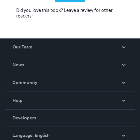
Did you love this book? Leave a review for other
readers!
Our Team
About Us
News
Careers
In The News
Community
Events
Blog
Help
Videos
Order Lookup
Developers
Podcast
Knowledge Base
Language:
English
Contact Support