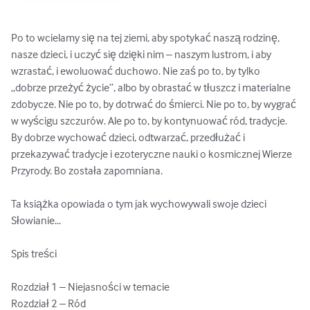
Po to wcielamy się na tej ziemi, aby spotykać naszą rodzinę, 
nasze dzieci, i uczyć się dzięki nim – naszym lustrom, i aby 
wzrastać, i ewoluować duchowo. Nie zaś po to, by tylko 
„dobrze przeżyć życie”, albo by obrastać w tłuszcz i materialne 
zdobycze. Nie po to, by dotrwać do śmierci. Nie po to, by wygrać 
w wyścigu szczurów. Ale po to, by kontynuować ród, tradycje. 
By dobrze wychować dzieci, odtwarzać, przedłużać i 
przekazywać tradycje i ezoteryczne nauki o kosmicznej Wierze 
Przyrody. Bo została zapomniana.

Ta książka opowiada o tym jak wychowywali swoje dzieci 
Słowianie... 

Spis treści 

Rozdział 1 – Niejasności w temacie 

Rozdział 2 – Ród 
