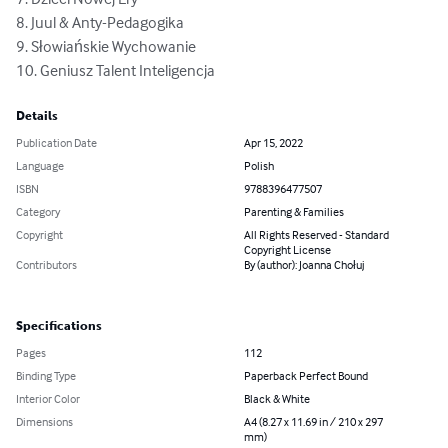
8. Juul & Anty-Pedagogika

9. Słowiańskie Wychowanie

10. Geniusz Talent Inteligencja
Details
Publication Date
Apr 15, 2022
Language
Polish
ISBN
9788396477507
Category
Parenting & Families
Copyright
All Rights Reserved - Standard
Copyright License
Contributors
By (author): Joanna Chołuj
Specifications
Pages
112
Binding Type
Paperback Perfect Bound
Interior Color
Black & White
Dimensions
A4 (8.27 x 11.69 in / 210 x 297
mm)