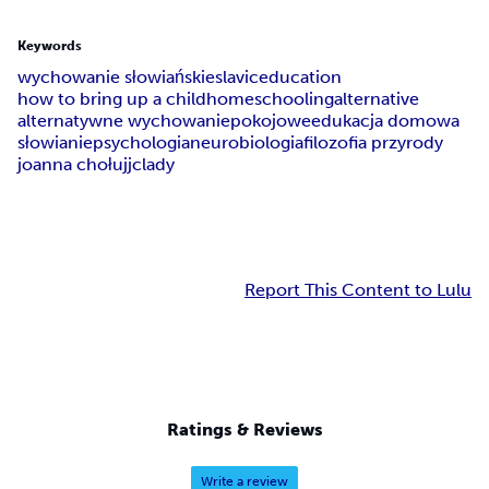
Keywords
wychowanie słowiańskie
slavic
education
how to bring up a child
homeschooling
alternative
alternatywne wychowanie
pokojowe
edukacja domowa
słowianie
psychologia
neurobiologia
filozofia przyrody
joanna chołuj
jclady
Report This Content to Lulu
Ratings & Reviews
Write a review