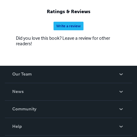
Ratings & Reviews
Write a review
Did you love this book? Leave a review for other
readers!
Our Team
About Us
News
Careers
In The News
Community
Events
Blog
Help
Videos