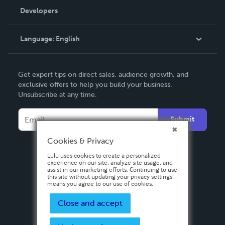
Order Lookup
Developers
Podcast
Knowledge Base
Language:
English
Contact Support
English
Get expert tips on direct sales, audience growth, and
Deutsch
exclusive offers to help you build your business.
Unsubscribe at any time.
Français
Italiano
Submit
Español
Cookies & Privacy
Lulu uses cookies to create a personalized
experience on our site, analyze site usage, and
assist in our marketing efforts. Continuing to use
this site without updating your privacy settings
means you agree to our use of cookies.
Close and accept