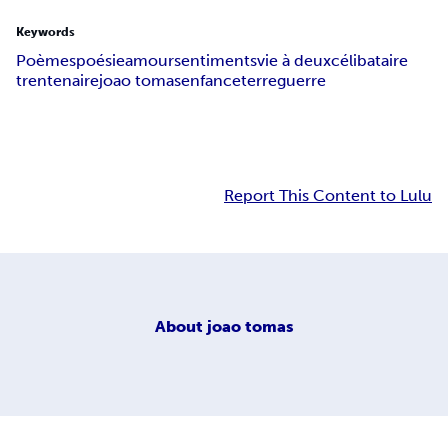
Keywords
Poèmes
poésie
amour
sentiments
vie à deux
célibataire
trentenaire
joao tomas
enfance
terre
guerre
Report This Content to Lulu
About
joao tomas