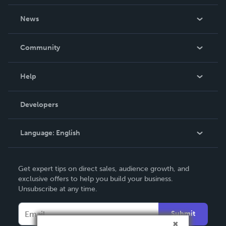
About Us
News
Careers
In The News
Community
Events
Blog
Help
Videos
Order Lookup
Developers
Podcast
Knowledge Base
Language:
English
Contact Support
English
Get expert tips on direct sales, audience growth, and
Deutsch
exclusive offers to help you build your business.
Unsubscribe at any time.
Français
Italiano
Submit
Español