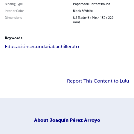
Binding Type
Paperback Perfect Bound
Interior Color
Black & White
Dimensions
US Trade (6 x 9 in / 152 x 229
mm)
Keywords
Educación
secundaria
bachillerato
Report This Content to Lulu
About
Joaquín Pérez Arroyo