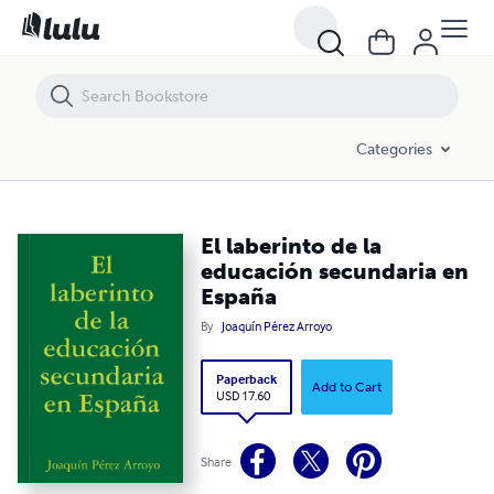
El laberinto de la educación secundaria en España
Categories
El laberinto de la
educación secundaria en
España
By
Joaquín Pérez Arroyo
Paperback
Add to Cart
USD 17.60
Share