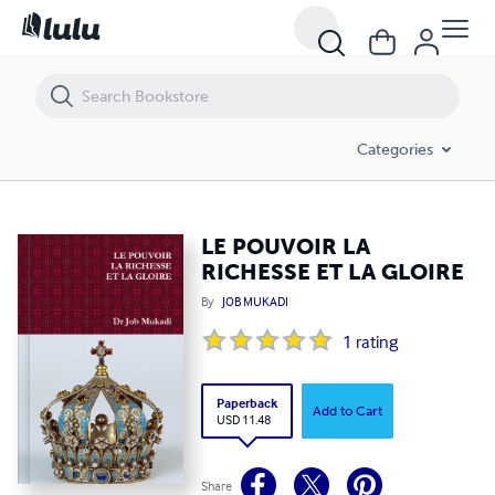
LE POUVOIR LA RICHESSE ET LA GLOIRE
Categories
LE POUVOIR LA
RICHESSE ET LA GLOIRE
By
JOB MUKADI
1
rating
Paperback
Add to Cart
USD 11.48
Share