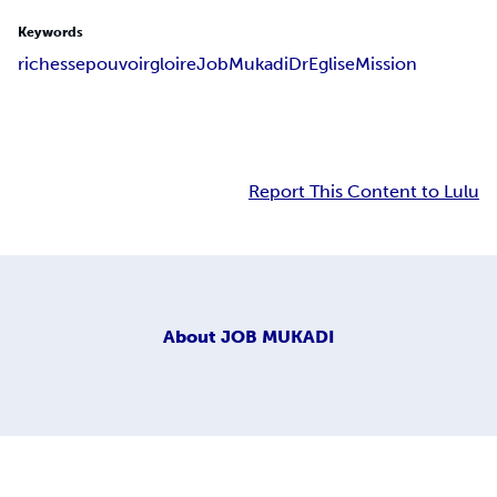
Keywords
richesse
pouvoir
gloire
Job
Mukadi
Dr
Eglise
Mission
Report This Content to Lulu
About
JOB MUKADI