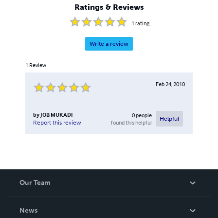
Ratings & Reviews
1
rating
Write a review
1
Review
Feb 24, 2010
by
JOB MUKADI
0
people
Helpful
found this helpful
Report this review
Our Team
About Us
News