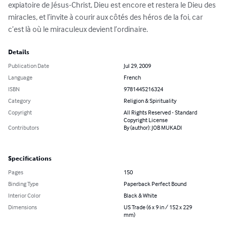
expiatoire de Jésus-Christ, Dieu est encore et restera le Dieu des 
miracles, et l’invite à courir aux côtés des héros de la foi, car 
c’est là où le miraculeux devient l’ordinaire.
Details
Publication Date
Jul 29, 2009
Language
French
ISBN
9781445216324
Category
Religion & Spirituality
Copyright
All Rights Reserved - Standard
Copyright License
Contributors
By (author): JOB MUKADI
Specifications
Pages
150
Binding Type
Paperback Perfect Bound
Interior Color
Black & White
Dimensions
US Trade (6 x 9 in / 152 x 229
mm)