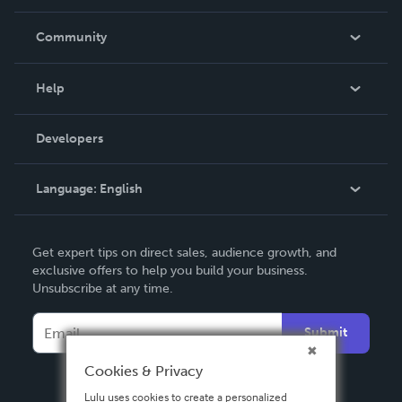
Careers
In The News
Community
Events
Blog
Help
Videos
Order Lookup
Developers
Podcast
Knowledge Base
Language:
English
Contact Support
English
Get expert tips on direct sales, audience growth, and
Deutsch
exclusive offers to help you build your business.
Unsubscribe at any time.
Français
Italiano
Submit
Español
Cookies & Privacy
Lulu uses cookies to create a personalized